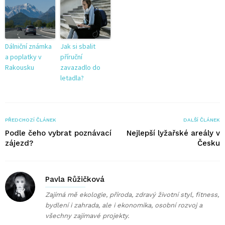
Dálniční známka
Jak si sbalit
a poplatky v
příruční
Rakousku
zavazadlo do
letadla?
PŘEDCHOZÍ ČLÁNEK
DALŠÍ ČLÁNEK
Podle čeho vybrat poznávací
Nejlepší lyžařské areály v
zájezd?
Česku
Pavla Růžičková
Zajímá mě ekologie, příroda, zdravý životní styl, fitness,
bydlení i zahrada, ale i ekonomika, osobní rozvoj a
všechny zajímavé projekty.