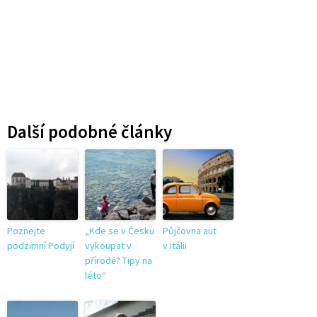
Další podobné články
Poznejte
„Kde se v Česku
Půjčovna aut
podzimní Podyjí
vykoupat v
v Itálii
přírodě? Tipy na
léto“