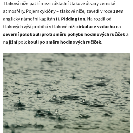
Tlaková níže patří mezi základní tlakové útvary zemské
atmosféry. Pojem cyklóny – tlakové níže, zavedl v roce
1848
anglický námořní kapitán
H. Piddington
. Na rozdíl od
tlakových výší probíhá v tlakové níži
cirkulace vzduchu
na
severní
polokouli
proti směru pohybu hodinových ručiček
a
na
jižní
polo
kouli po směru hodinových ručiček
.