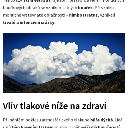
bouřkových oblaků se vznikem silných
bouřek
. Při vzniku
mohutné vrstevnaté oblačnosti –
nimbostratus,
vznikají
trvalé a intenzivní srážky
.
Vliv tlakové níže na zdraví
Při náhlém poklesu atmosférického tlaku se
hůře dýchá
. Lidé
s nízký
m krevním tlakem
mohou trpět vyšší
dýchavičností,