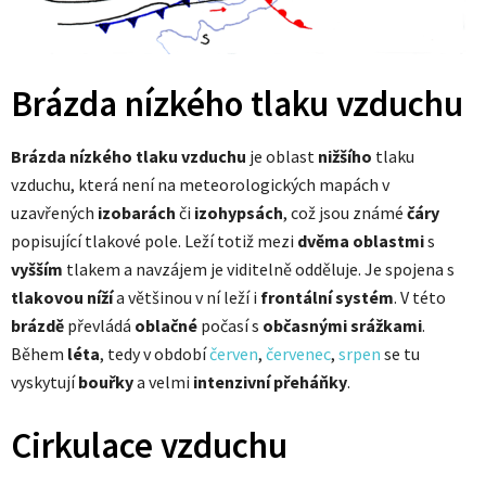
Brázda nízkého tlaku vzduchu
Brázda nízkého tlaku vzduchu
je oblast
nižšího
tlaku
vzduchu, která není na meteorologických mapách v
uzavřených
izobarách
či
izohypsách
, což jsou známé
čáry
popisující tlakové pole. Leží totiž mezi
dvěma oblastmi
s
vyšším
tlakem a navzájem je viditelně odděluje. Je spojena s
tlakovou níží
a většinou v ní leží i
frontální systém
. V této
brázdě
převládá
oblačné
počasí s
občasnými
srážkami
.
Během
léta
, tedy v období
červen
,
červenec
,
srpen
se tu
vyskytují
bouřky
a velmi
intenzivní přeháňky
.
Cirkulace vzduchu