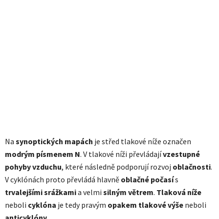
Na
synoptických mapách
je střed tlakové níže označen
modrým písmenem N
. V tlakové níži převládají
vzestupné
pohyby vzduchu
, které následně podporují rozvoj
oblačnosti
.
V cyklónách proto převládá hlavně
oblačné počasí
s
trvalejšími
srážkami
a velmi
silným větrem
.
Tlaková níže
neboli
cyklóna
je tedy pravým
opakem
tlakové výše
neboli
anticyklóny
.