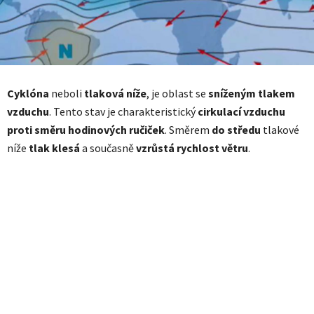
Cyklóna
neboli
tlaková níže
, je oblast se
sníženým tlakem
vzduchu
. Tento stav je charakteristický
cirkulací vzduchu
proti směru hodinových ručiček
. Směrem
do
středu
tlakové
níže
tlak klesá
a současně
vzrůstá rychlost větru
.