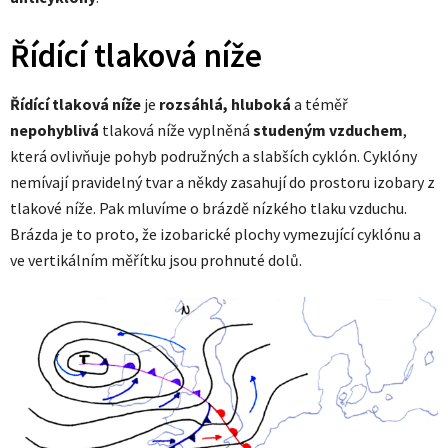
Řídící tlaková níže
Řídící tlaková níže
je
rozsáhlá, hluboká
a téměř
nepohyblivá
tlaková níže vyplněná
studeným vzduchem
,
která ovlivňuje pohyb podružných a slabších cyklón. Cyklóny
nemívají pravidelný tvar a někdy zasahují do prostoru izobary z
tlakové níže. Pak mluvíme o brázdě nízkého tlaku vzduchu.
Brázda je to proto, že izobarické plochy vymezující cyklónu a
ve vertikálním měřítku jsou prohnuté dolů.