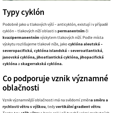
Typy cyklón
Podobně jako u tlakových výší – anticyklón, existují i v případě
cyklón – tlakových níží oblasti s
permanentním
či
kvazipermanentním
výskytem tlakových níží. Podle místa
výskytu rozlišujeme tlakové níže, jako
cyklóna aleutská –
severopacifická
,
cyklóna islandská – severoatlantická
,
janovská cyklóna, jihoatlantická cyklóna, jihopacifická
cyklóna
a
skagerrakská cyklóna.
Co podporuje vznik významné
oblačnosti
Vznik významnější oblačnosti má na svědomí změn
a směru a
rychlosti větru s výškou
, tedy
vertikální gradient větru
.
Tento tzv.
střih větru
a hraje roli i při tvorbě velmi mohutných