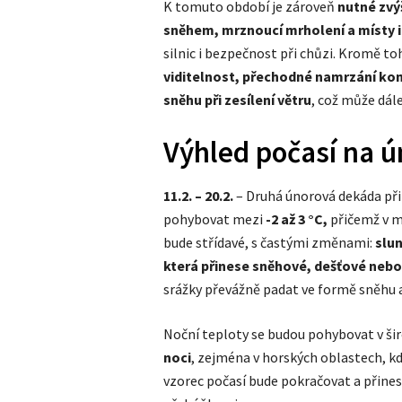
K tomuto období je zároveň
nutné zvý
sněhem, mrznoucí mrholení a místy i 
silnic i bezpečnost při chůzi. Kromě 
viditelnost, přechodné namrzání ko
sněhu při zesílení větru
, což může dál
Výhled počasí na ú
11.2. – 20.2.
– Druhá únorová dekáda při
pohybovat mezi
-2 až 3 °C,
přičemž v m
bude střídavé, s častými změnami:
slun
která přinese sněhové, dešťové neb
srážky převážně padat ve formě sněhu 
Noční teploty se budou pohybovat v š
noci
, zejména v horských oblastech, k
vzorec počasí bude pokračovat a přin