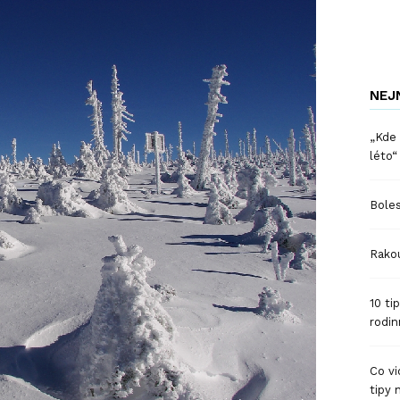
NEJ
„Kde 
léto“
Boles
Rakou
10 ti
rodin
Co vi
tipy 