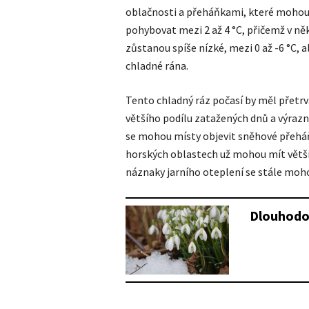
oblačnosti a přeháňkami, které mohou 
pohybovat mezi 2 až 4 °C, přičemž v n
zůstanou spíše nízké, mezi 0 až -6 °C, 
chladné rána.
Tento chladný ráz počasí by měl přetr
většího podílu zatažených dnů a výraz
se mohou místy objevit sněhové přeháňk
horských oblastech už mohou mít větší 
náznaky jarního oteplení se stále moho
Dlouhodo