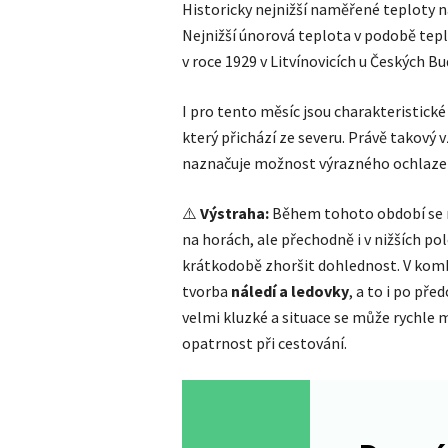
Historicky nejnižší naměřené teploty n
Nejnižší únorová teplota v podobě tepl
v roce 1929 v Litvínovicích u Českých Bu
I pro tento měsíc jsou charakteristické
který přichází ze severu. Právě takový 
naznačuje možnost výrazného ochlazení
⚠️
Výstraha:
Během tohoto období se 
na horách, ale přechodně i v nižších po
krátkodobě zhoršit dohlednost. V komb
tvorba
náledí a ledovky
, a to i po př
velmi kluzké a situace se může rychle
opatrnost při cestování.