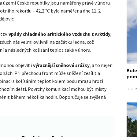
a území České republiky jsou naměřeny právě v únoru.
otního rekordu – 42,2 °C byla naměřena dne 11. 2.
dějovic.
 tzv.
vpády chladného arktického vzduchu z Arktidy
,
vzduch nás velmi ovlivnil na začátku ledna, což
 a následných kolísání teplot také v únoru.
mohou objevit i
výraznější sněhové srážky
, a to nejen
Bole
lohách. Při přechodu front může sněžení zesílit a
pom
inaci s kolísáním teplot kolem bodu mrazu hrozí
edchozím dešti. Povrchy komunikací mohou být místy
3. 7.
 měnit během několika hodin. Doporučuje se zvýšená