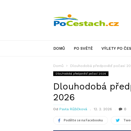
PoCestach.cz
DOMŮ
PO SVĚTĚ
VÝLETY PO ČE
Domů
Dlouhodobá předpověď počasí 2
Dlouhodobá předpověď počasí 2026
Dlouhodobá před
2026
Od
Pavla Růžičková
12. 2. 2026
0
Podělte se na Facebooku
Twee