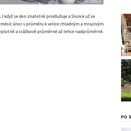
.
I když se den znatelně prodlužuje a Slunce už se
měsíc únor v průměru k velice chladným a mrazivým.
teplotně a srážkově průměrné až lehce nadprůměrné.
PO 