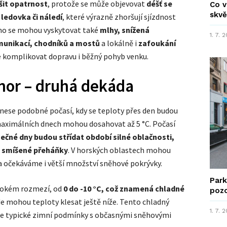
šit opatrnost
, protože se může objevovat
déšť se
Co v
skvě
ledovka či náledí
, které výrazně zhoršují sjízdnost
toho se mohou vyskytovat také
mlhy, snížená
1. 7. 
munikací, chodníků a mostů
a lokálně i
zafoukání
e komplikovat dopravu i běžný pohyb venku.
nor – druhá dekáda
nese podobné počasí, kdy se teploty přes den budou
aximálních dnech mohou dosahovat až 5 °C. Počasí
ečné dny budou střídat období silné oblačnosti,
o smíšené přeháňky
. V horských oblastech mohou
a očekáváme i větší množství sněhové pokrývky.
Park
irokém rozmezí, od
0 do -10 °C, což znamená chladné
poz
de mohou teploty klesat ještě níže. Tento chladný
1. 7. 
ese typické zimní podmínky s občasnými sněhovými