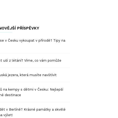
NOVĚJŠÍ PŘÍSPĚVKY
se v Česku vykoupat v přírodě? Tipy na
t uší z létání? Víme, co vám pomůže
ská jezera, která musíte navštívit
pů na kempy s dětmi v Česku: Nejlepší
né destinace
dět v Berlíně? Krásné památky a skvělé
na výlet!