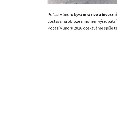
Počasí v únoru bývá
mrazivé a inverzní
dostává na obloze mnohem výše, patří 
Počasí v únoru 2026 očekáváme spíše 