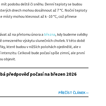
mít podobu deště či sněhu. Denní teploty se budou
ěkterých dnech mohou dosáhnout až 7 °C. Noční teploty
ale místy mohou klesnout až k -10 °C, což přinese
vávat až na přelomu února a
března
, kdy budeme svědky
ně omezeného výskytu slunečních chvilek. V této době
y, které budou v nižších polohách ojedinělé, ale v
intenzitu. Celkově bude počasí spíše zimní, ale první
u objevit.
bá předpověď počasí na březen 2026
PŘEČÍST ČLÁNEK ››