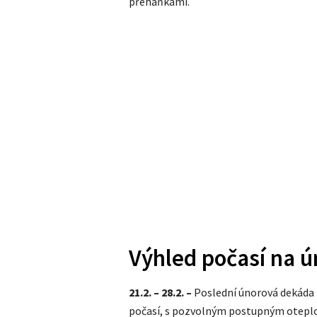
přeháňkami.
Výhled počasí na ú
21.2. – 28.2. –
Poslední únorová dekáda
počasí, s pozvolným postupným oteplo