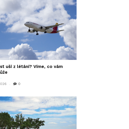
st uší z létání? Víme, co vám
ůže
 2026
0