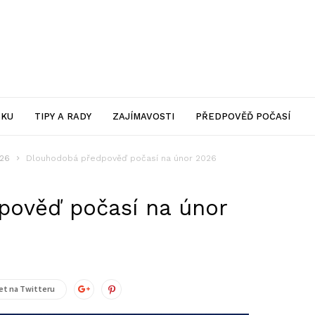
SKU
TIPY A RADY
ZAJÍMAVOSTI
PŘEDPOVĚĎ POČASÍ
026
Dlouhodobá předpověď počasí na únor 2026
pověď počasí na únor
t na Twitteru