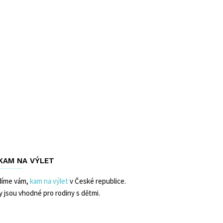
 KAM NA VÝLET
díme vám,
kam na výlet
v České republice.
y jsou vhodné pro rodiny s dětmi.