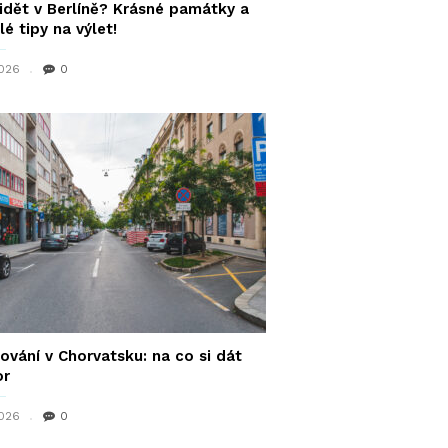
idět v Berlíně? Krásné památky a
lé tipy na výlet!
2026
0
ování v Chorvatsku: na co si dát
or
2026
0