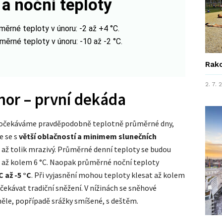
 a noční teploty
měrné teploty v únoru: -2 až +4 °C.
měrné teploty v únoru: -10 až -2 °C.
Rako
2. 7.
nor – první dekáda
 očekáváme pravděpodobně teplotně průměrné dny,
 se s
větší oblačností a minimem slunečních
až tolik mrazivý. Průměrné denní teploty se budou
 až kolem 6 °C. Naopak průměrné noční teploty
C až -5 °C
. Při vyjasnění mohou teploty klesat až kolem
ekávat tradiční sněžení. V nížinách se sněhové
ěle, popřípadě srážky smíšené, s deštěm.