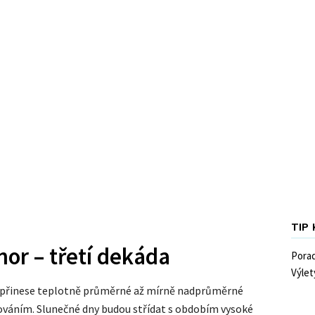
TIP
nor – třetí dekáda
Pora
Výlet
 přinese teplotně průměrné až mírně nadprůměrné
váním. Slunečné dny budou střídat s obdobím vysoké