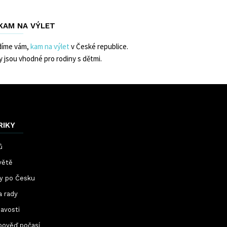
 KAM NA VÝLET
díme vám,
kam na výlet
v České republice.
y jsou vhodné pro rodiny s dětmi.
RIKY
ů
větě
ty po Česku
a rady
avosti
pověď počasí