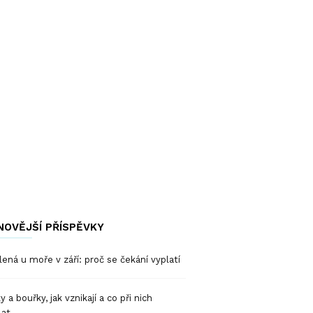
NOVĚJŠÍ PŘÍSPĚVKY
ená u moře v září: proč se čekání vyplatí
y a bouřky, jak vznikají a co při nich
lat