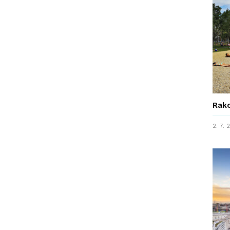
Rako
2. 7.