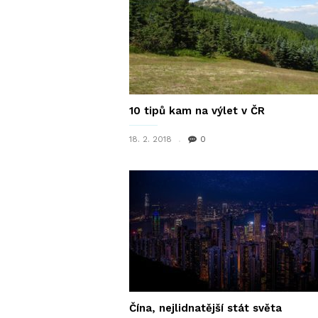
10 tipů kam na výlet v ČR
18. 2. 2018
0
Čína, nejlidnatější stát světa