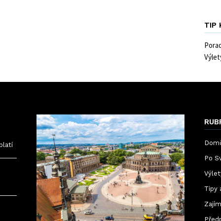
TIP
Pora
Výlet
RUB
Dom
platí
Po S
Výle
Tipy 
Zajím
Před