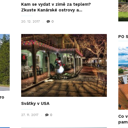
Kam se vydat v zimě za teplem?
Zkuste Kanárské ostrovy a...
20. 12. 2017
0
PO 
ro
Svátky v USA
27. 11. 2017
0
Co v
pamá