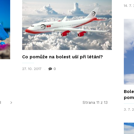
14. 7.
Co pomůže na bolest uší při létání?
27. 10. 2017
0
Bole
pom
3
Strana 11 z 13
3. 7.