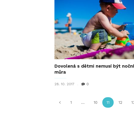
Dovolená s dětmi nemusí být noční
můra
28. 10. 2017
0
1
...
10
11
12
1