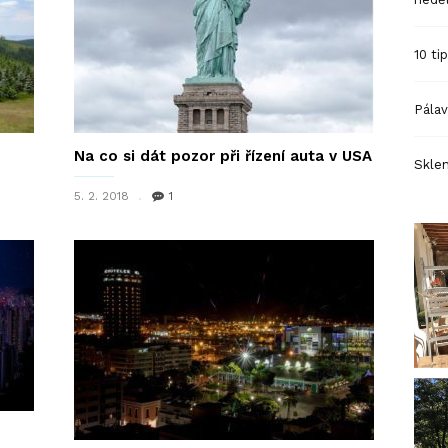
10 ti
Pálav
Na co si dát pozor při řízení auta v USA
Sklen
5. 2. 2018
1