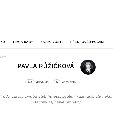
SKU
TIPY A RADY
ZAJÍMAVOSTI
PŘEDPOVĚĎ POČASÍ
čková
PAVLA RŮŽIČKOVÁ
124
příspěvků
0
komentáře
roda, zdravý životní styl, fitness, bydlení i zahrada, ale i ek
všechny zajímavé projekty.