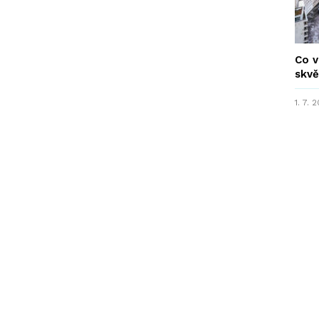
Co v
skvě
1. 7. 