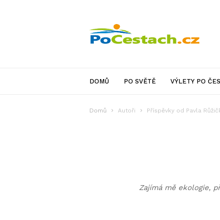
PoCestach.cz
DOMŮ
PO SVĚTĚ
VÝLETY PO ČE
Domů
Autoři
Příspěvky od Pavla Růži
Zajímá mě ekologie, pří