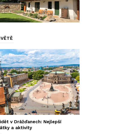
SVĚTĚ
idět v Drážďanech: Nejlepší
tky a aktivity