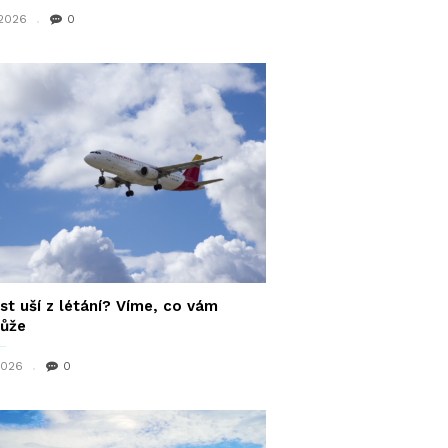
 2026
0
st uší z létání? Víme, co vám
ůže
 2026
0