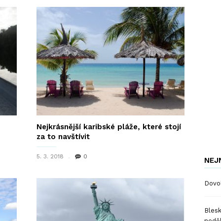
Nejkrásnější karibské pláže, které stojí
za to navštívit
5. 3. 2018
0
NEJ
Dovol
Blesk
nedě