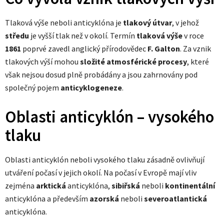
Tlaková výše neboli anticyklóna je
tlakový útvar
, v jehož
středu
je vyšší tlak než v okolí. Termín
tlaková výše
v roce
1861
poprvé zavedl anglický přírodovědec
F. Galton
. Za vznik
tlakových výší mohou
složité atmosférické procesy
, které
však nejsou dosud plně probádány a jsou zahrnovány pod
společný pojem
anticyklogeneze
.
Oblasti anticyklón – vysokého
tlaku
Oblasti anticyklón neboli vysokého tlaku zásadně ovlivňují
utváření počasí v jejich okolí. Na počasí v Evropě mají vliv
zejména
arktická
anticyklóna,
sibiřská
neboli
kontinentální
anticyklóna a především
azorská
neboli
severoatlantická
anticyklóna.