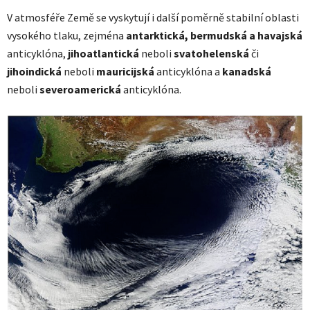
V atmosféře Země se vyskytují i další poměrně stabilní oblasti
vysokého tlaku, zejména
antarktická, bermudská a havajská
anticyklóna,
jihoatlantická
neboli
svatohelenská
či
jihoindická
neboli
mauricijská
anticyklóna a
kanadská
neboli
severoamerická
anticyklóna.