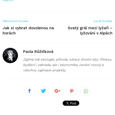
PŘEDCHOZÍ ČLÁNEK
DALŠÍ ČLÁNEK
Jak si vybrat dovolenou na
Svatý grál mezi lyžaři –
horách
lyžování v Alpách
Pavla Růžičková
Zajímá mě ekologie, příroda, zdravý životní styl, fitness,
bydlení i zahrada, ale i ekonomika, osobní rozvoj a
všechny zajímavé projekty.