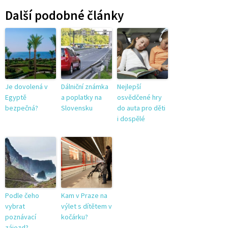
Další podobné články
Je dovolená v
Dálniční známka
Nejlepší
Egyptě
a poplatky na
osvědčené hry
bezpečná?
Slovensku
do auta pro děti
i dospělé
Podle čeho
Kam v Praze na
vybrat
výlet s dítětem v
poznávací
kočárku?
zájezd?