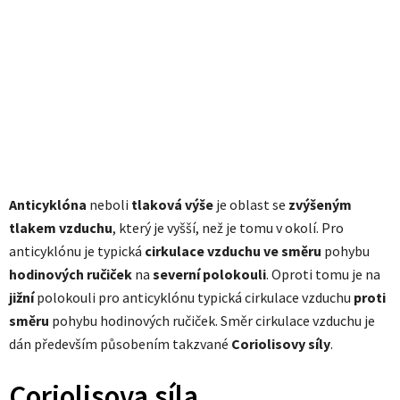
Anticyklóna
neboli
tlaková výše
je oblast se
zvýšeným
tlakem vzduchu
, který je vyšší, než je tomu v okolí. Pro
anticyklónu je typická
cirkulace vzduchu ve směru
pohybu
hodinových ručiček
na
severní polokouli
. Oproti tomu je na
jižní
polokouli pro anticyklónu typická cirkulace vzduchu
proti
směru
pohybu hodinových ručiček. Směr cirkulace vzduchu je
dán především působením takzvané
Coriolisovy síly
.
Coriolisova síla