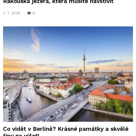
Rakouská jezera, která musíte navštívit
2. 7. 2026
0
Co vidět v Berlíně? Krásné památky a skvělé
tipy na výlet!