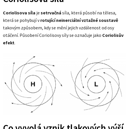
Coriolisova síla
je
setrvačná
síla, která působí na tělesa,
která se pohybují v
rotující neinerciální vztažné soustavě
takovým způsobem, kdy se mění jejich vzdálenost od osy
otáčení. Působení Coriolisovy síly se označuje jako
Coriolisův
efekt
.
Co vyvolá vznik tlakových výší