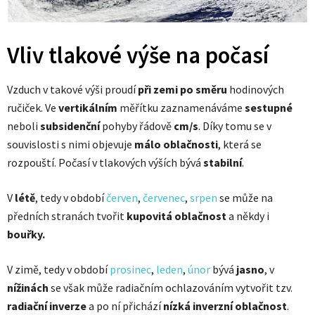
Vliv tlakové výše na počasí
Vzduch v takové výši proudí
při zemi
po směru
hodinových
ručiček. Ve
vertikálním
měřítku zaznamenáváme
sestupné
neboli
subsidenční
pohyby řádově
cm/s
. Díky tomu se v
souvislosti s nimi objevuje
málo oblačnosti
, která se
rozpouští. Počasí v tlakových výších bývá
stabilní
.
V
létě
, tedy v období
červen
,
červenec
,
srpen
se může na
předních stranách tvořit
kupovitá oblačnost
a někdy i
bouřky.
V
zimě, tedy v období
prosinec
,
leden
,
únor
bývá
jasno
, v
nížinách
se však může radiačním ochlazováním vytvořit tzv.
radiační inverze
a po ní přichází
nízká inverzní oblačnost
.