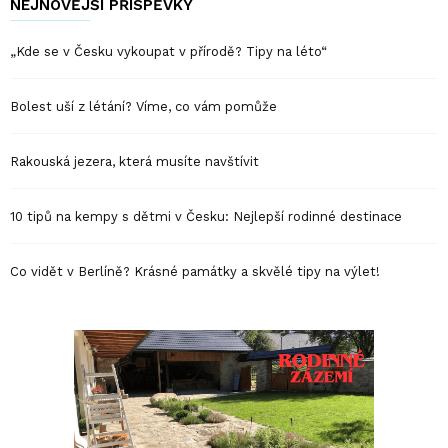
NEJNOVĚJŠÍ PŘÍSPĚVKY
„Kde se v Česku vykoupat v přírodě? Tipy na léto“
Bolest uší z létání? Víme, co vám pomůže
Rakouská jezera, která musíte navštívit
10 tipů na kempy s dětmi v Česku: Nejlepší rodinné destinace
Co vidět v Berlíně? Krásné památky a skvělé tipy na výlet!