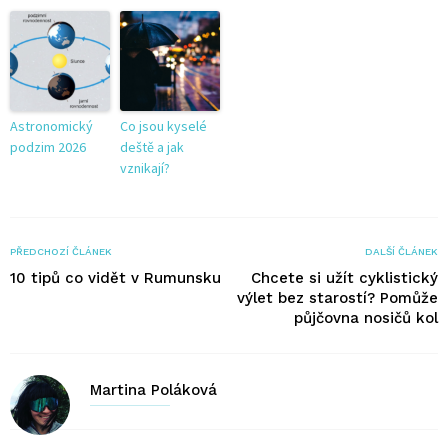
Astronomický
Co jsou kyselé
podzim 2026
deště a jak
vznikají?
PŘEDCHOZÍ ČLÁNEK
DALŠÍ ČLÁNEK
10 tipů co vidět v Rumunsku
Chcete si užít cyklistický
výlet bez starostí? Pomůže
půjčovna nosičů kol
Martina Poláková