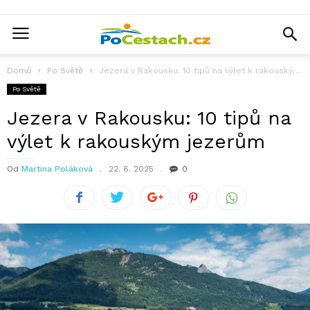
Domů
Po Světě
Jezera v Rakousku: 10 tipů na výlet k rakouským jezerům
Po Světě
Jezera v Rakousku: 10 tipů na
výlet k rakouským jezerům
Od
Martina Poláková
22. 6. 2025
0