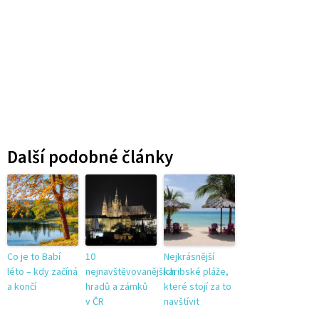
Další podobné články
Co je to Babí
10
Nejkrásnější
léto – kdy začíná
nejnavštěvovanějších
karibské pláže,
a končí
hradů a zámků
které stojí za to
v ČR
navštívit