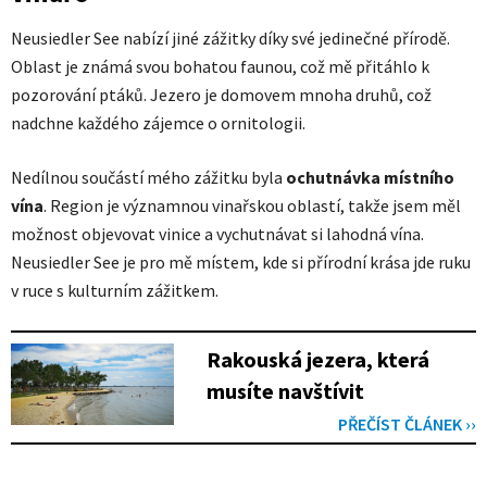
Neusiedler See nabízí jiné zážitky díky své jedinečné přírodě.
Oblast je známá svou bohatou faunou, což mě přitáhlo k
pozorování ptáků. Jezero je domovem mnoha druhů, což
nadchne každého zájemce o ornitologii.
Nedílnou součástí mého zážitku byla
ochutnávka místního
vína
. Region je významnou vinařskou oblastí, takže jsem měl
možnost objevovat vinice a vychutnávat si lahodná vína.
Neusiedler See je pro mě místem, kde si přírodní krása jde ruku
v ruce s kulturním zážitkem.
Rakouská jezera, která
musíte navštívit
PŘEČÍST ČLÁNEK ››