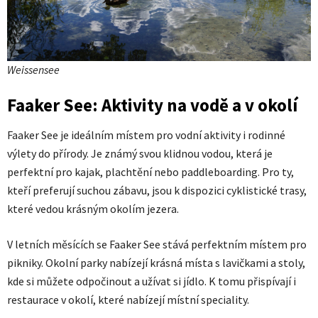
Weissensee
Faaker See: Aktivity na vodě a v okolí
Faaker See je ideálním místem pro vodní aktivity i rodinné
výlety do přírody. Je známý svou klidnou vodou, která je
perfektní pro kajak, plachtění nebo paddleboarding. Pro ty,
kteří preferují suchou zábavu, jsou k dispozici cyklistické trasy,
které vedou krásným okolím jezera.
V letních měsících se Faaker See stává perfektním místem pro
pikniky. Okolní parky nabízejí krásná místa s lavičkami a stoly,
kde si můžete odpočinout a užívat si jídlo. K tomu přispívají i
restaurace v okolí, které nabízejí místní speciality.