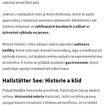
nabízejí prvotřídní péči.
Jedním z nejlepších míst je Atoll Achensee, které se pyšní
apartmány s bohatým wellness vybavením. Návštěvníci zde
mohou relaxovat ve
vyhřívaných bazénech a užívat si
úchvatné výhledy na jezero.
Mnoho hotelů v této oblasti nabízí speciální
wellness
balíčky
, které zahrnují relaxační procedury, jógu a meditace při
východu slunce, což dodává celému pobytu nezapomenutelnou
atmosféru. K tomu se přidává vynikající
gastronomie
, která
podtrhuje vysoký standard této destinace.
Hallstätter See: Historie a klid
Pokud hledáte historické prostředí, Hallstätter See je ideální
volbou.
Historické město
Hallstatt, ležící na břehu jezera,
spojuje kouzlo minulosti s klidnou atmosférou. Je to skvělé