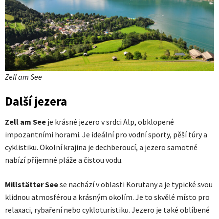
Zell am See
Další jezera
Zell am See
je krásné jezero v srdci Alp, obklopené
impozantními horami. Je ideální pro vodní sporty, pěší túry a
cyklistiku. Okolní krajina je dechberoucí, a jezero samotné
nabízí příjemné pláže a čistou vodu.
Millstätter See
se nachází v oblasti Korutany a je typické svou
klidnou atmosférou a krásným okolím. Je to skvělé místo pro
relaxaci, rybaření nebo cykloturistiku. Jezero je také oblíbené