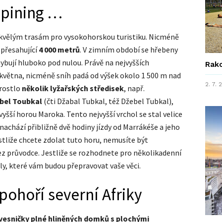
alpining …
skvělým trasám pro vysokohorskou turistiku. Nicméně
y přesahující
4 000 metrů
. V zimním období se hřebeny
hybují hluboko pod nulou. Právě na nejvyšších
Rako
o května, nicméně sníh padá od výšek okolo 1 500 m nad
2. 7.
yrostlo
několik lyžařských středisek
, např.
bel Toubkal
(čti Džabal Tubkal, též Džebel Tubkal),
yšší horou Maroka. Tento nejvyšší vrchol se stal velice
chází přibližně dvě hodiny jízdy od Marrákéše a jeho
estliže chcete zdolat tuto horu, nemusíte být
ez průvodce. Jestliže se rozhodnete pro několikadenní
y, které vám budou přepravovat vaše věci.
pohoří severní Afriky
vesničky plné hliněných domků s plochými