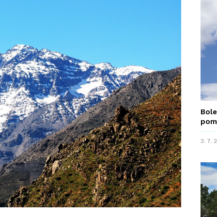
Bole
pom
3. 7.