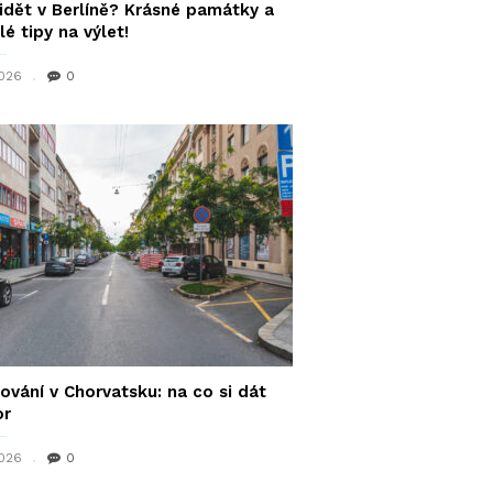
idět v Berlíně? Krásné památky a
lé tipy na výlet!
2026
0
ování v Chorvatsku: na co si dát
or
2026
0