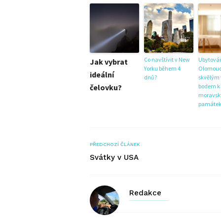
Co navštívit v New
Ubytován
Jak vybrat
Yorku během 4
Olomouci
ideální
dnů?
skvělým
čelovku?
bodem k
moravsk
památe
PŘEDCHOZÍ ČLÁNEK
Svátky v USA
Redakce