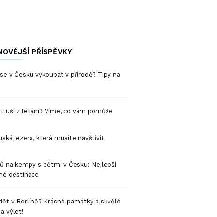
NOVĚJŠÍ PŘÍSPĚVKY
se v Česku vykoupat v přírodě? Tipy na
t uší z létání? Víme, co vám pomůže
ská jezera, která musíte navštívit
pů na kempy s dětmi v Česku: Nejlepší
né destinace
dět v Berlíně? Krásné památky a skvělé
na výlet!