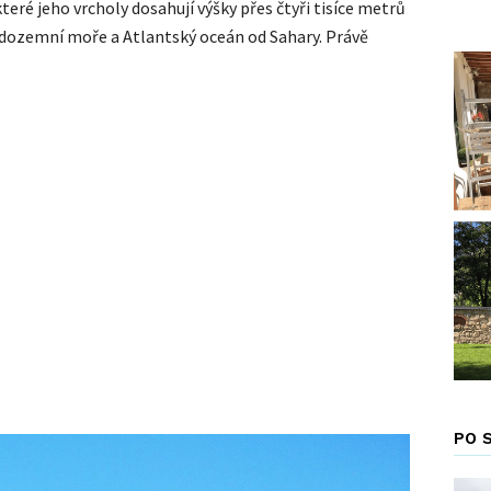
teré jeho vrcholy dosahují výšky přes čtyři tisíce metrů
dozemní moře a Atlantský oceán od Sahary. Právě
PO 