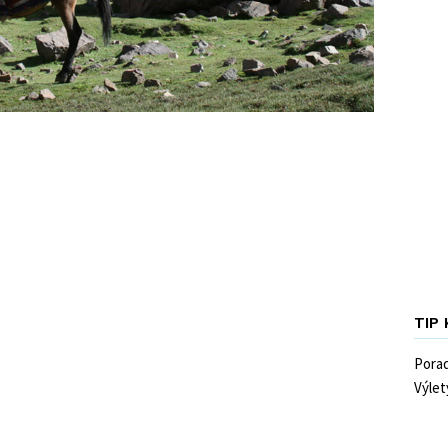
TIP
Pora
Výlet