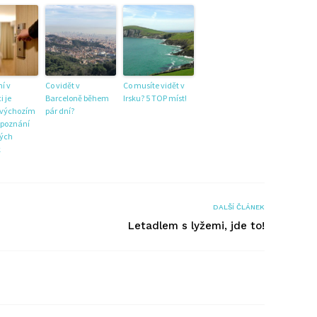
í v
Co vidět v
Co musíte vidět v
 je
Barceloně během
Irsku? 5 TOP míst!
 výchozím
pár dní?
 poznání
ých
k
DALŠÍ ČLÁNEK
Letadlem s lyžemi, jde to!