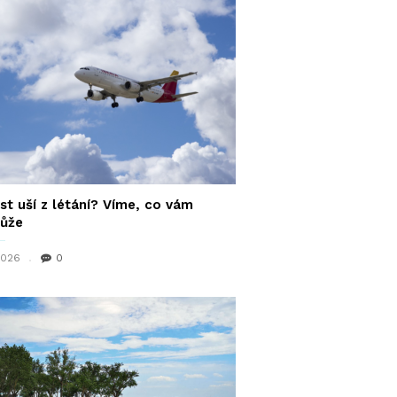
st uší z létání? Víme, co vám
ůže
 2026
0