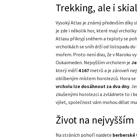
Trekking, ale i ski
Vysoký Atlas je známý především díky 
je zde i několik hor, které mají vrcholk
Atlasu přikryjí sněhem a teploty se po
vrcholkách se sníh drží od listopadu d
mořem. Proto není divu, že v Maroku v
Oukaimeden. Nejvyšším vrcholem je
Je
který měří
4 167
metrů a je zároveň nejv
oblíbeným místem horolezců. Hora se na
vrcholu lze dosáhnout za dva dny
. J
zkušenými horolezci a zvládnete to i b
výlet, společnost vám mohou dělat mul
Život na nejvyšším 
Na stráních pohoří najdete
berberské 