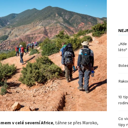
NEJ
„Kde 
léto“
Boles
Rakou
10 ti
rodin
Co vi
mem v celé severní Africe
, táhne se přes Maroko,
tipy 