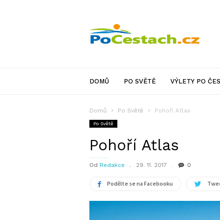
PoCestach.cz
DOMŮ
PO SVĚTĚ
VÝLETY PO ČE
Domů
Po Světě
Pohoří Atlas
Po Světě
Pohoří Atlas
Od
Redakce
29. 11. 2017
0
Podělte se na Facebooku
Twee