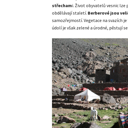
střecham
i. Život obyvatelů vesnic lze
obdělávají staletí.
Berberové jsou vel
samozřejmostí. Vegetace na svazích je 
údolí je však zelené a úrodné, pěstují s