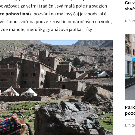
Co v
 považovat za velmi tradiční, svá malá pole na svazích
skvě
ice pohostinní
a pozvání na mátový čaj je v podstatě
většinou tvořena pouze z rostlin nenáročných na vodu,
1. 7. 
e zde mandle, meruňky, granátová jablka i fíky.
Park
poz
1. 7. 