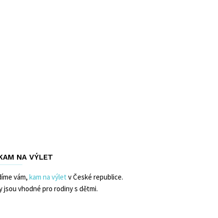
 KAM NA VÝLET
díme vám,
kam na výlet
v České republice.
y jsou vhodné pro rodiny s dětmi.