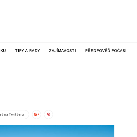
SKU
TIPY A RADY
ZAJÍMAVOSTI
PŘEDPOVĚĎ POČASÍ
t na Twitteru