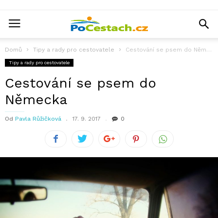
Domů
Tipy a rady pro cestovatele
Cestování se psem do Německa
Tipy a rady pro cestovatele
Cestování se psem do
Německa
Od
Pavla Růžičková
17. 9. 2017
0