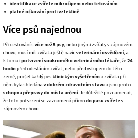
identifikace zvířete mikročipem nebo tetováním
platné očkování proti vzteklině
Více psů najednou
Při cestování s
více než 5 psy
, nebo jinými zvířaty v zájmovém
chovu, musí mít zvířata ještě navíc
veterinární osvědčení
, a
k tomu i
potvrzení soukromého veterinárního lékaře
, že
24
hodin
před odesláním zvířat, nebo před vstupem do této
země, prošel každý pes
klinickým vyšetřením
a zvířata při
něm byla shledána
v dobrém zdravotním stavu
a jsou proto
schopna přepravy do místa určení
. Je důležité poznamenat,
že toto potvrzení se zaznamená přímo
do pasu zvířete
v
zájmovém chovu.