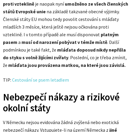
proti vzteklině
je naopak nyní
umožněno ze všech členských
států Evropské unie
na základě takzvané obecné výjimky.
Členské státy EU mohou tedy povolit cestování s mláďaty
mladších 3 měsíce, která ještě nejsou očkována proti
vzteklině. I v tomto případě ale musí disponovat
platným
pasem
a
musí od narození pobývat v témže místě
. Další
podmínkou je také fakt, že
mláďata doposud nikdy nepřišla
do styku s volně žijícími zvířaty
. Poslední, co je třeba zmínit,
že
mláďata jsou provázena matkou, na které jsou závislá.
TIP:
Cestování se psem letadlem
Nebezpečí nákazy a rizikové
okolní státy
V Německu nejsou evidována žádná zvýšená nebo exotická
nebezpečí nákazy. Vstupujete-li na území Německa z
jiné