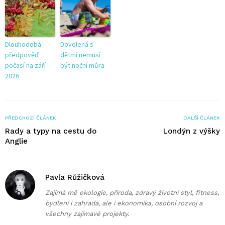
Dlouhodobá
Dovolená s
předpověď
dětmi nemusí
počasí na září
být noční můra
2026
PŘEDCHOZÍ ČLÁNEK
DALŠÍ ČLÁNEK
Rady a typy na cestu do
Londýn z výšky
Anglie
Pavla Růžičková
Zajímá mě ekologie, příroda, zdravý životní styl, fitness,
bydlení i zahrada, ale i ekonomika, osobní rozvoj a
všechny zajímavé projekty.