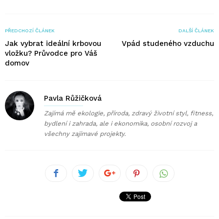
PŘEDCHOZÍ ČLÁNEK
DALŠÍ ČLÁNEK
Jak vybrat ideální krbovou
Vpád studeného vzduchu
vložku? Průvodce pro Váš
domov
Pavla Růžičková
Zajímá mě ekologie, příroda, zdravý životní styl, fitness,
bydlení i zahrada, ale i ekonomika, osobní rozvoj a
všechny zajímavé projekty.