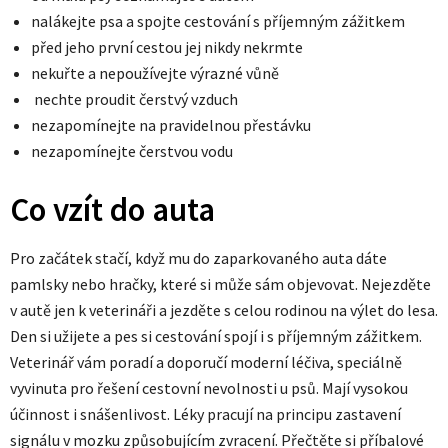
nalákejte psa a spojte cestování s příjemným zážitkem
před jeho první cestou jej nikdy nekrmte
nekuřte a nepoužívejte výrazné vůně
nechte proudit čerstvý vzduch
nezapomínejte na pravidelnou přestávku
nezapomínejte čerstvou vodu
Co vzít do auta
Pro začátek stačí, když mu do zaparkovaného auta dáte
pamlsky nebo hračky, které si může sám objevovat. Nejezděte
v autě jen k veterináři a jezděte s celou rodinou na výlet do lesa.
Den si užijete a pes si cestování spojí i s příjemným zážitkem.
Veterinář vám poradí a doporučí moderní léčiva, speciálně
vyvinuta pro řešení cestovní nevolnosti u psů. Mají vysokou
účinnost i snášenlivost. Léky pracují na principu zastavení
signálu v mozku způsobujícím zvracení. Přečtěte si příbalové