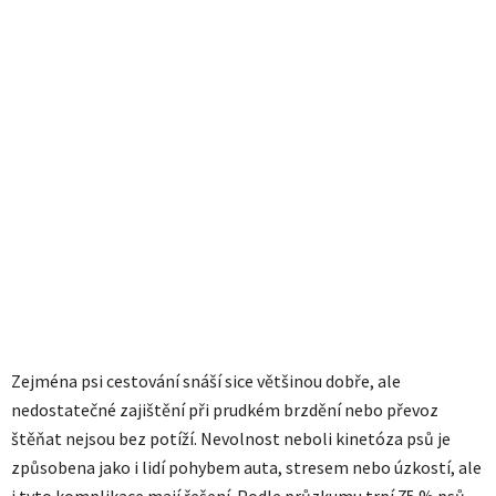
Zejména psi cestování snáší sice většinou dobře, ale
nedostatečné zajištění při prudkém brzdění nebo převoz
štěňat nejsou bez potíží. Nevolnost neboli kinetóza psů je
způsobena jako i lidí pohybem auta, stresem nebo úzkostí, ale
i tyto komplikace mají řešení. Podle průzkumu trpí 75 % psů