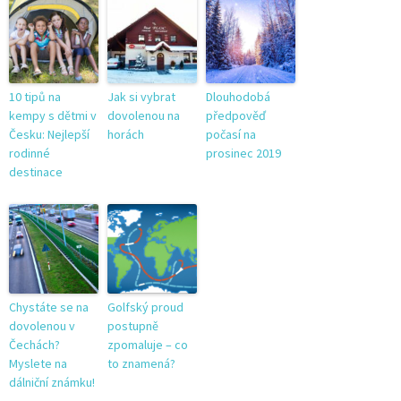
10 tipů na
Jak si vybrat
Dlouhodobá
kempy s dětmi v
dovolenou na
předpověď
Česku: Nejlepší
horách
počasí na
rodinné
prosinec 2019
destinace
Chystáte se na
Golfský proud
dovolenou v
postupně
Čechách?
zpomaluje – co
Myslete na
to znamená?
dálniční známku!