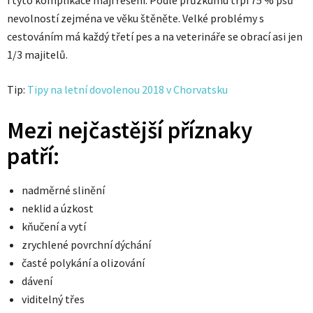
nevolností zejména ve věku štěněte. Velké problémy s
cestováním má každý třetí pes a na veterináře se obrací asi jen
1/3 majitelů.
Tip:
Tipy na letní dovolenou 2018 v Chorvatsku
Mezi nejčastější příznaky
patří:
nadměrné slinění
neklid a úzkost
kňučení a vytí
zrychlené povrchní dýchání
časté polykání a olizování
dávení
viditelný třes