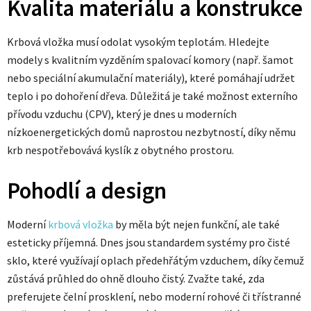
Kvalita materiálu a konstrukce
Krbová vložka musí odolat vysokým teplotám. Hledejte
modely s kvalitním vyzděním spalovací komory (např. šamot
nebo speciální akumulační materiály), které pomáhají udržet
teplo i po dohoření dřeva. Důležitá je také možnost externího
přívodu vzduchu (CPV), který je dnes u moderních
nízkoenergetických domů naprostou nezbytností, díky němu
krb nespotřebovává kyslík z obytného prostoru.
Pohodlí a design
Moderní
krbová vložka
by měla být nejen funkční, ale také
esteticky příjemná. Dnes jsou standardem systémy pro čisté
sklo, které využívají oplach předehřátým vzduchem, díky čemuž
zůstává průhled do ohně dlouho čistý. Zvažte také, zda
preferujete čelní prosklení, nebo moderní rohové či třístranné