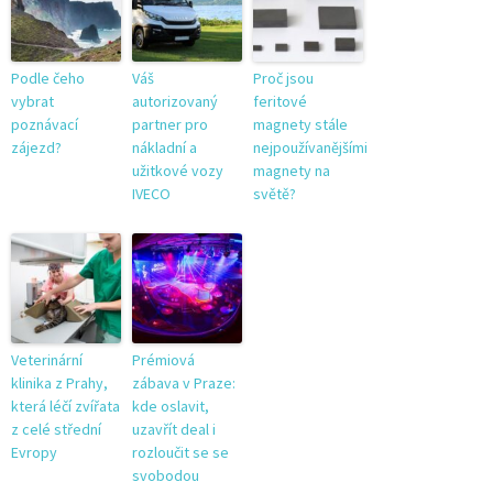
Podle čeho
Váš
Proč jsou
vybrat
autorizovaný
feritové
poznávací
partner pro
magnety stále
zájezd?
nákladní a
nejpoužívanějšími
užitkové vozy
magnety na
IVECO
světě?
Veterinární
Prémiová
klinika z Prahy,
zábava v Praze:
která léčí zvířata
kde oslavit,
z celé střední
uzavřít deal i
Evropy
rozloučit se se
svobodou