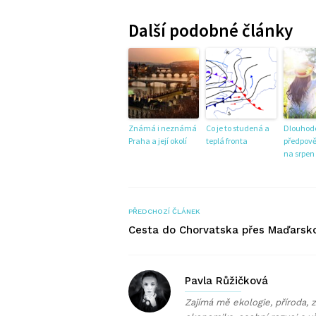
Další podobné články
Známá i neznámá
Co je to studená a
Dlouhod
Praha a její okolí
teplá fronta
předpově
na srpen
PŘEDCHOZÍ ČLÁNEK
Cesta do Chorvatska přes Maďarsk
Pavla Růžičková
Zajímá mě ekologie, příroda, zd