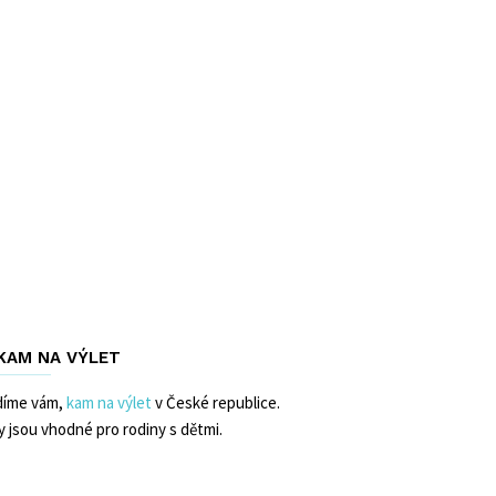
 KAM NA VÝLET
díme vám,
kam na výlet
v České republice.
y jsou vhodné pro rodiny s dětmi.