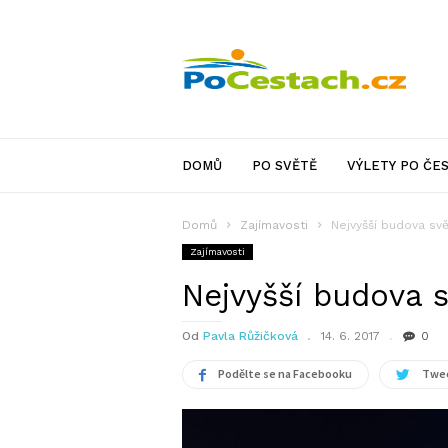
PoCestach.cz
DOMŮ
PO SVĚTĚ
VÝLETY PO ČE
Domů
Zajímavosti
Nejvyšší budova sv
Zajímavosti
Nejvyšší budova 
Od
Pavla Růžičková
14. 6. 2017
0
Podělte se na Facebooku
Twee