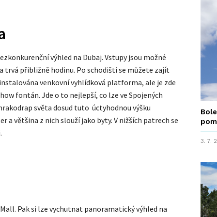
a
a bezkonkurenční výhled na Dubaj. Vstupy jsou možné
 trvá přibližně hodinu. Po schodišti se můžete zajít
ní instalována venkovní vyhlídková platforma, ale je zde
how fontán. Jde o to nejlepší, co lze ve Spojených
 mrakodrap světa dosud tuto úctyhodnou výšku
Bole
a většina z nich slouží jako byty. V nižších patrech se
pom
.
3. 7.
Mall. Pak si lze vychutnat panoramatický výhled na