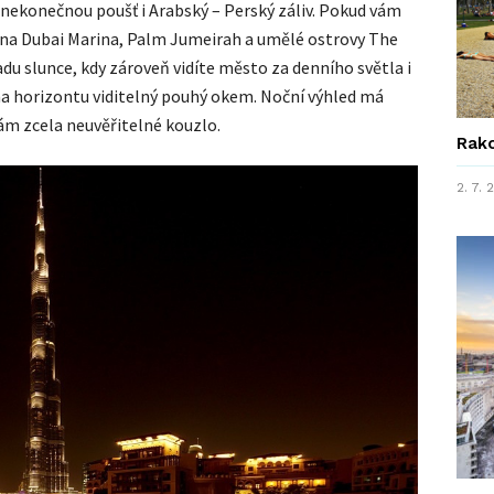
nekonečnou poušť i Arabský – Perský záliv. Pokud vám
 na Dubai Marina, Palm Jumeirah a umělé ostrovy The
padu slunce, kdy zároveň vidíte město za denního světla i
na horizontu viditelný pouhý okem. Noční výhled má
m zcela neuvěřitelné kouzlo.
Rako
2. 7.