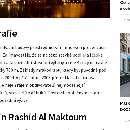
Co v
skvě
1. 7. 
rafie
 unikátní budovy prostřednictvím mnohých prezentací i
 Zajímavostí je, že se na této stavbě podílela i česká
lovala speciální stavební výtahy a celé 4 roky neustále
výšky 700 m. Základy mrakodrapu, který byl původně pod
a 2004. A již 7. dubna 2008 přerostla tato budova
 je nejen rájem obdivovatelů nejmodernější
ektů, stavitelů a dělníků. Postavit společnými silami
 pořádná výzva.
Park
poz
n Rashid Al Maktoum
1. 7. 