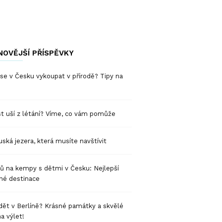
NOVĚJŠÍ PŘÍSPĚVKY
se v Česku vykoupat v přírodě? Tipy na
t uší z létání? Víme, co vám pomůže
ská jezera, která musíte navštívit
pů na kempy s dětmi v Česku: Nejlepší
né destinace
dět v Berlíně? Krásné památky a skvělé
na výlet!