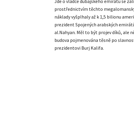
Jde o vládce dubajského emirátu se zál
prostřednictvím těchto megalomanskýc
náklady vyšplhaly až k 1,5 bilionu amer
prezident Spojených arabských emirátů 
al.Nahyan. Měl to být projev díků, ale n
budova pojmenována těsně po slavnost
prezidentovi Burj Kalifa.