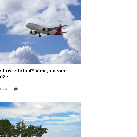
st uší z létání? Víme, co vám
ůže
 2026
0