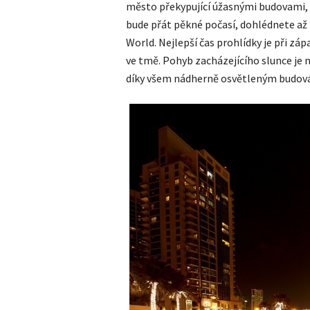
město překypující úžasnými budovami, 
bude přát pěkné počasí, dohlédnete až
World. Nejlepší čas prohlídky je při zá
ve tmě. Pohyb zacházejícího slunce je 
díky všem nádherně osvětleným budová