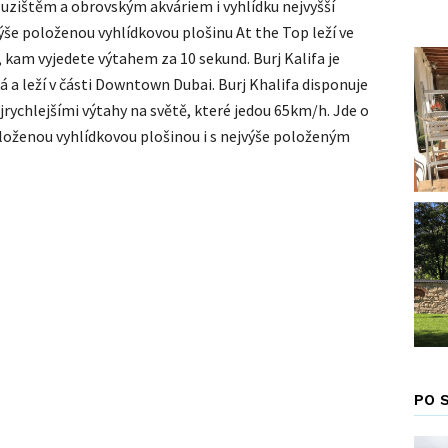
kluzištěm a obrovským akváriem i vyhlídku nejvyšší
ýše položenou vyhlídkovou plošinu At the Top leží ve
 kam vyjedete výtahem za 10 sekund. Burj Kalifa je
ká a leží v části Downtown Dubai. Burj Khalifa disponuje
jrychlejšími výtahy na světě, které jedou 65km/h. Jde o
loženou vyhlídkovou plošinou i s nejvýše položeným
PO 