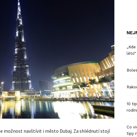
NEJ
„Kde 
léto“
Boles
Rakou
10 ti
rodin
Co vi
 možnost navštívit i město Dubaj. Za shlédnutí stojí
tipy 