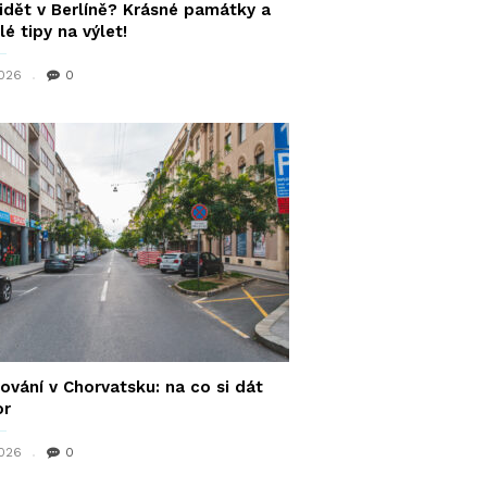
idět v Berlíně? Krásné památky a
lé tipy na výlet!
2026
0
ování v Chorvatsku: na co si dát
or
2026
0