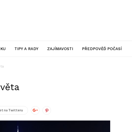
SKU
TIPY A RADY
ZAJÍMAVOSTI
PŘEDPOVĚĎ POČASÍ
ěta
světa
t na Twitteru