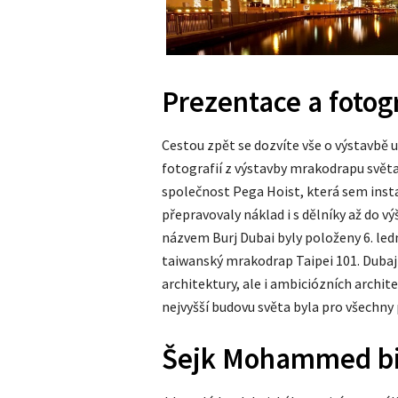
Prezentace a fotog
Cestou zpět se dozvíte vše o výstavbě
fotografií z výstavby mrakodrapu světa.
společnost Pega Hoist, která sem insta
přepravovaly náklad i s dělníky až do 
názvem Burj Dubai byly položeny 6. ledn
taiwanský mrakodrap Taipei 101. Dubaj
architektury, ale i ambiciózních archit
nejvyšší budovu světa byla pro všechny
Šejk Mohammed bi