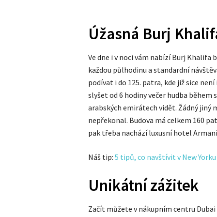
Úžasná Burj Khalif
Ve dne i v noci vám nabízí Burj Khalif
každou půlhodinu a standardní návštěva
podívat i do 125. patra, kde již sice ne
slyšet od 6 hodiny večer hudba během s
arabských emirátech vidět. Žádný jiný
nepřekonal. Budova má celkem 160 pater 
pak třeba nachází luxusní hotel Armani
Náš tip:
5 tipů, co navštívit v New Yorku
Unikátní zážitek
Začít můžete v nákupním centru Dubai 