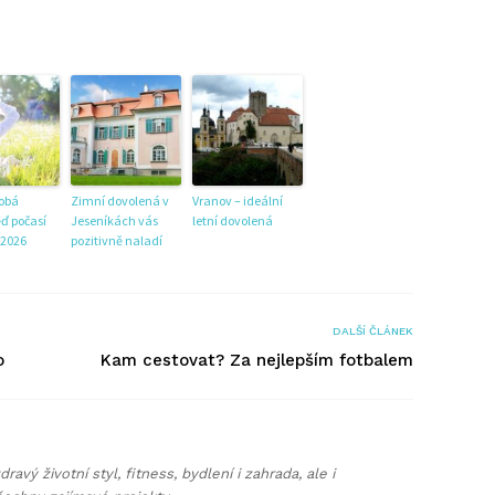
obá
Zimní dovolená v
Vranov – ideální
ď počasí
Jeseníkách vás
letní dovolená
 2026
pozitivně naladí
DALŠÍ ČLÁNEK
o
Kam cestovat? Za nejlepším fotbalem
ravý životní styl, fitness, bydlení i zahrada, ale i