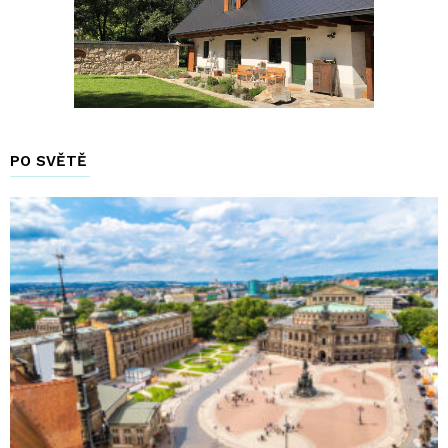
PO SVĚTĚ