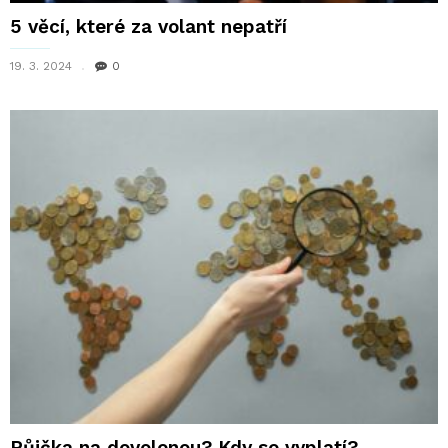
5 věcí, které za volant nepatří
19. 3. 2024
0
Půjčka na dovolenou? Kdy se vyplatí?