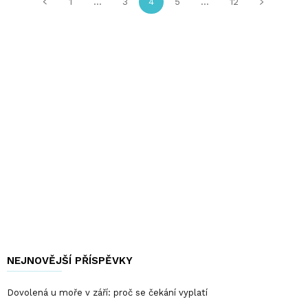
1
...
3
4
5
...
12
NEJNOVĚJŠÍ PŘÍSPĚVKY
Dovolená u moře v září: proč se čekání vyplatí