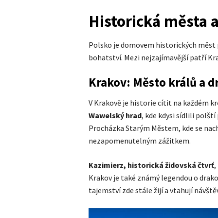
Historická města a
Polsko je domovem historických měst p
bohatství. Mezi nejzajímavější patří K
Krakov: Město králů a d
V Krakově je historie cítit na každém k
Wawelský hrad
, kde kdysi sídlili polš
Procházka Starým Městem, kde se nach
nezapomenutelným zážitkem.
Kazimierz, historická židovská čtvrť
,
Krakov je také známý legendou o drako
tajemství zde stále žijí a vtahují návšt