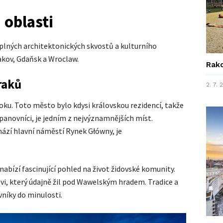
 oblasti
lných architektonických skvostů a kulturního
rakov, Gdaňsk a Wroclaw.
Rako
raků
2. 7.
roku. Toto město bylo kdysi královskou rezidencí, takže
tí panovníci, je jedním z nejvýznamnějších míst.
ází hlavní náměstí Rynek Główny, je
 nabízí fascinující pohled na život židovské komunity.
vi, který údajně žil pod Wawelským hradem. Tradice a
ěvníky do minulosti.