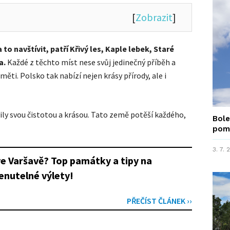
[
Zobrazit
]
 to navštívit, patří Křivý les, Kaple lebek, Staré
a.
Každé z těchto míst nese svůj jedinečný příběh a
ěti. Polsko tak nabízí nejen krásy přírody, ale i
ly svou čistotou a krásou. Tato země potěší každého,
Bole
pom
3. 7.
ve Varšavě? Top památky a tipy na
nutelné výlety!
PŘEČÍST ČLÁNEK ››