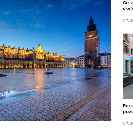
Co v
skvě
1. 7. 
Park
poz
1. 7. 