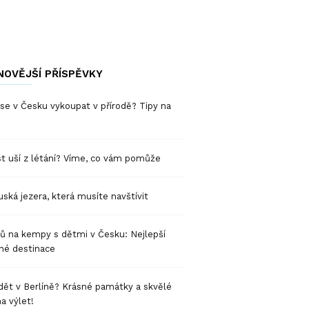
NOVĚJŠÍ PŘÍSPĚVKY
se v Česku vykoupat v přírodě? Tipy na
t uší z létání? Víme, co vám pomůže
ská jezera, která musíte navštívit
pů na kempy s dětmi v Česku: Nejlepší
né destinace
dět v Berlíně? Krásné památky a skvělé
na výlet!