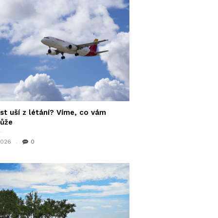
st uší z létání? Víme, co vám
ůže
 2026
0