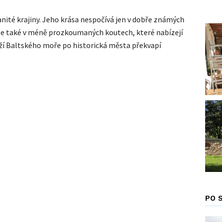
nité krajiny. Jeho krása nespočívá jen v dobře známých
ale také v méně prozkoumaných koutech, které nabízejí
ží Baltského moře po historická města překvapí
PO 