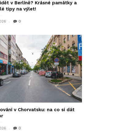
idět v Berlíně? Krásné památky a
lé tipy na výlet!
2026
0
ování v Chorvatsku: na co si dát
or
2026
0