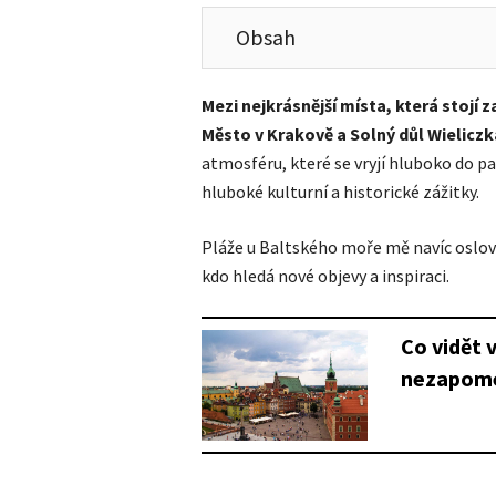
Obsah
Mezi nejkrásnější místa, která stojí za
Město v Krakově a Solný důl Wieliczk
atmosféru, které se vryjí hluboko do pam
hluboké kulturní a historické zážitky.
Pláže u Baltského moře mě navíc oslovi
kdo hledá nové objevy a inspiraci.
Co vidět 
nezapome