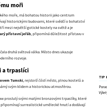
kému moři
kého moře, má bohatou historii jako centrum
ývají historickými budovami, které svědčí o bohatství
tří mezi největší gotické kostely na světě a je
arý přístavní jeřáb
, připomíná důležitost přístavu v
čala druhá světová válka. Město dnes ukazuje
oderního rozvoje.
a trpaslíci
TIP
rovem Tumski
,
nejstarší částí města
, plnou kostelů a
známý svým klidem a historickou atmosférou.
Pora
Výlet
aw proslulý svými malými bronzovými trpaslíky, které
i připomínají surrealistické umělecké hnutí a dodávají