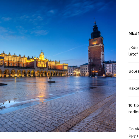
NEJ
„Kde 
léto“
Boles
Rakou
10 ti
rodin
Co vi
tipy 