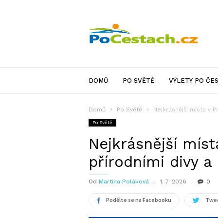
PoCestach.cz
DOMŮ
PO SVĚTĚ
VÝLETY PO ČE
Domů
Po Světě
Nejkrásnější místa v P
Po Světě
Nejkrásnější míst
přírodními divy a
Od
Martina Poláková
1. 7. 2026
0
Podělte se na Facebooku
Twee