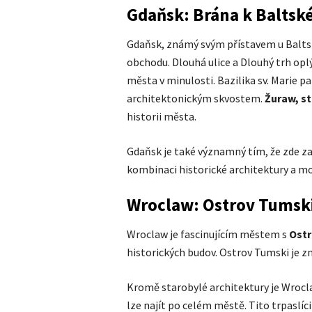
Gdaňsk: Brána k Balts
Gdaňsk, známý svým přístavem u Balts
obchodu. Dlouhá ulice a Dlouhý trh opl
města v minulosti. Bazilika sv. Marie pa
architektonickým skvostem.
Žuraw, st
historii města.
Gdaňsk je také významný tím, že zde za
kombinaci historické architektury a m
Wroclaw: Ostrov Tumski 
Wroclaw je fascinujícím městem s
Ost
historických budov. Ostrov Tumski je 
Kromě starobylé architektury je Wrocl
lze najít po celém městě. Tito trpaslíc