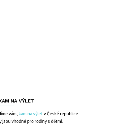
 KAM NA VÝLET
díme vám,
kam na výlet
v České republice.
y jsou vhodné pro rodiny s dětmi.