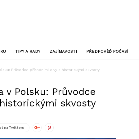
SKU
TIPY A RADY
ZAJÍMAVOSTI
PŘEDPOVĚĎ POČASÍ
olsku: Průvodce přírodními divy a historickými skvosty
a v Polsku: Průvodce
 historickými skvosty
t na Twitteru