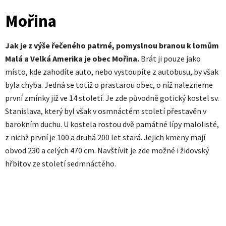
Mořina
Jak je z výše řečeného patrné, pomyslnou branou k lomům
Malá a Velká Amerika je obec Mořina.
Brát ji pouze jako
místo, kde zahodíte auto, nebo vystoupíte z autobusu, by však
byla chyba. Jedná se totiž o prastarou obec, o níž nalezneme
první zmínky již ve 14 století. Je zde původně gotický kostel sv.
Stanislava, který byl však v osmnáctém století přestavěn v
barokním duchu. U kostela rostou dvě památné lípy malolisté,
z nichž první je 100 a druhá 200 let stará. Jejich kmeny mají
obvod 230 a celých 470 cm. Navštívit je zde možné i židovský
hřbitov ze století sedmnáctého.