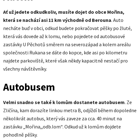
Ať už jedete odkudkoliv, musíte dojet do obce Mořina,
která se nachází asi 11 km východně od Berouna
. Auto
necháte buď v obci, odkud budete pokračovat pěšky po žluté,
která vás dovede až k lomu, nebo pojedete od autobusové
zastávky U Pěchotů směrem na severozápad a kolem areálu
společnosti Rukana se dáte do kopce, kde asi po kilometru
najdete parkoviště, které však někdy kapacitně nestačí pro
všechny návštěvníky.
Autobusem
Velmi snadno se také k lomům dostanete autobusem
. Ze
Zličína, kam dorazíte linkou metra B, odjíždí během dopoledne
několikrát autobus, který vás zaveze za cca. 40 minut na
zastávku „Mořina,,odb.lom“. Odkud už k lomům dojdete
pohodlně pěšky.