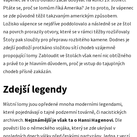
Ptáte se, proč se lomům říká Amerika? Je to proto, že vápenec
se zde původně těžil takzvaným americkým způsobem.
Ložisko vápence se nejdříve poddolovalo a následně se ze štol
na povrch prorazily otvory, které se v rámci těžby rozšiřovaly.
Štoly pak sloužily pro přepravu rozbitého kamene. Dodnes je
zdejší podloží protkáno složitou sítí chodeb vzájemně
propojující lomy. Zabloudit ve štolách však není nic obtížného
a právě to je hlavním důvodem, proč je vstup do tajuplných
chodeb přísně zakázán.
Zdejší legendy
Místní lomy jsou opředené mnoha moderními legendami,
které pojednávají o tajné podzemní továrně, či nacistických
archivech.
Nejznámější je však ta o Hansi Hagenovi.
Dle
pověsti šlo o německého vojáka, který se zde ukrýval v
posledních dnech války před českými partyzány. Jedna z verzí