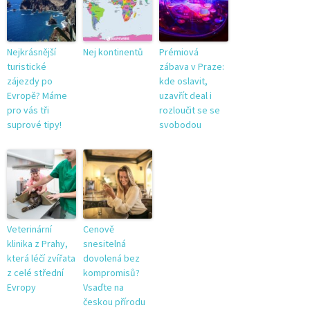
Nejkrásnější
Nej kontinentů
Prémiová
turistické
zábava v Praze:
zájezdy po
kde oslavit,
Evropě? Máme
uzavřít deal i
pro vás tři
rozloučit se se
suprové tipy!
svobodou
Veterinární
Cenově
klinika z Prahy,
snesitelná
která léčí zvířata
dovolená bez
z celé střední
kompromisů?
Evropy
Vsaďte na
českou přírodu