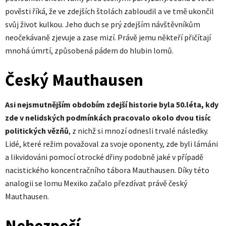
pověsti říká, že ve zdejších štolách zabloudil a ve tmě ukončil
svůj život kulkou. Jeho duch se prý zdejším návštěvníkům
neočekávaně zjevuje a zase mizí. Právě jemu někteří přičítají
mnohá úmrtí, způsobená pádem do hlubin lomů.
Český Mauthausen
Asi nejsmutnějším obdobím zdejší historie byla 50.léta, kdy
zde v nelidských podmínkách pracovalo okolo dvou tisíc
politických vězňů
, z nichž si mnozí odnesli trvalé následky.
Lidé, které režim považoval za svoje oponenty, zde byli lámáni
a likvidováni pomocí otrocké dřiny podobně jaké v případě
nacistického koncentračního tábora Mauthausen. Díky této
analogii se lomu Mexiko začalo přezdívat právě český
Mauthausen.
Nebezpečí