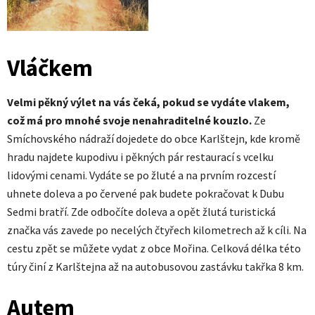
Vláčkem
Velmi pěkný výlet na vás čeká, pokud se vydáte vlakem,
což má pro mnohé svoje nenahraditelné kouzlo.
Ze
Smíchovského nádraží dojedete do obce Karlštejn, kde kromě
hradu najdete kupodivu i pěkných pár restaurací s vcelku
lidovými cenami. Vydáte se po žluté a na prvním rozcestí
uhnete doleva a po červené pak budete pokračovat k Dubu
Sedmi bratří. Zde odbočíte doleva a opět žlutá turistická
značka vás zavede po necelých čtyřech kilometrech až k cíli. Na
cestu zpět se můžete vydat z obce Mořina. Celková délka této
túry činí z Karlštejna až na autobusovou zastávku takřka 8 km.
Autem