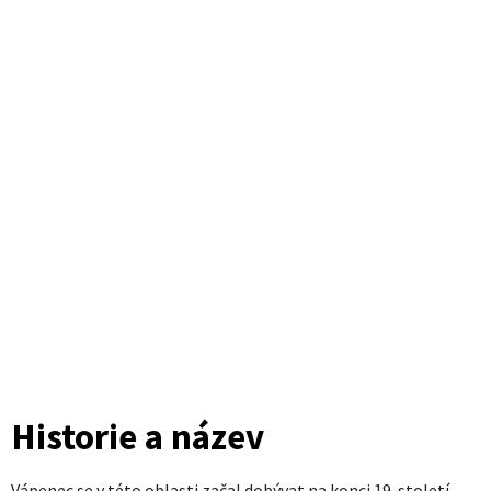
Historie a název
Vápenec se v této oblasti začal dobývat na konci 19. století.