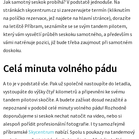
Jak samotný seskok probíhá? V podstatě jednoduše. Na
stránkách skycentrum.cz si zarezervujete termín (kliknutím
na políčko rezervace, jež najdete na hlavní stránce), dorazíte
na letiště Příbram, seznámíte se se svým tandem pilotem,
který vám vysvětlí průběh seskoku samotného, a především s
vámi natrénuje pozici, již bude třeba zaujmout při samotném
doskoku.
Celá minuta volného pádu
A to je v podstatě vše. Pak už společně nastoupíte do letadla,
vystoupáte do výšky čtyř kilometrů a připevněni ke svému
tandem pilotovi skočíte. A budete zažívat dosud nezažité a
nepoznané v podobě celé minuty volného pádu! Rozhodně
doporučujeme si seskok nechat natočit na video, nebo si
alespoň pořídit profesionální fotografie. I ty samozřejmě
příbramské
Skycentrum
nabízí. Spolu s poukazy na tandemový