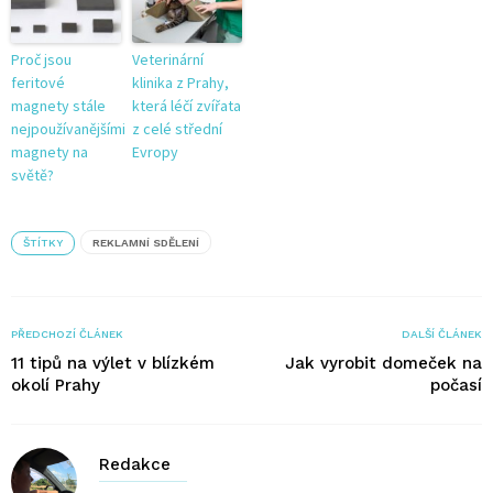
Proč jsou
Veterinární
feritové
klinika z Prahy,
magnety stále
která léčí zvířata
nejpoužívanějšími
z celé střední
magnety na
Evropy
světě?
ŠTÍTKY
REKLAMNÍ SDĚLENÍ
PŘEDCHOZÍ ČLÁNEK
DALŠÍ ČLÁNEK
11 tipů na výlet v blízkém
Jak vyrobit domeček na
okolí Prahy
počasí
Redakce