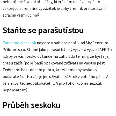
nebo různé životní překážky, které nám nedávají spát. A
takovýto adrenalinový zážitek je coby trénink překonávání
strachu velmi účinný.
Staňte se parašutistou
Tandemový seskok
najdete v nabídce například Sky Centrum
Příbram s.r.o. Stejně jako parašutistický výcvik a výcvik IAFF. To
kdyby se vám seskok v tandemu zalíbil do té míry, že byste jej
chtěli zažít (popřípadě opakovaně zažívat) na vlastní pěst.
Tedy sami bez tandem pilota, který samotný seskok v
podstatě řídí. Na vás je jen užívat si zážitek z volného pádu. A
ten je, věřte, neopakovatelný. A pro toho, kdo jej nezažil,
nepopsatelný.
Průběh seskoku