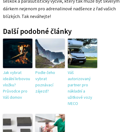
seskok a parašutistický výcvik, který tak může být skvělým
dárkem nejenom pro adrenalinové nadšence z řad vašich
blízkých. Tak neváhejte!
Další podobné články
Jak vybrat
Podle čeho
Váš
ideální krbovou
vybrat
autorizovaný
vložku?
poznávací
partner pro
Průvodce pro
zájezd?
nákladní a
Váš domov
užitkové vozy
IVECO