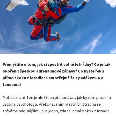
Přemýšlíte o tom, jak si zpestřit volné letní dny? Co je tak
okořenit špetkou adrenalinové zábavy? Co byste řekli
přímo skoku z letadla? Samozřejmě že s padákem. A v
tandemu!
Máte strach? Ten je ale třeba překonávat, jak by vám poradila
většina psychologů. Překonáváním vlastních strachů se
stáváme odolnějšími, a je jedno, zda se jedná o skok z letadla,