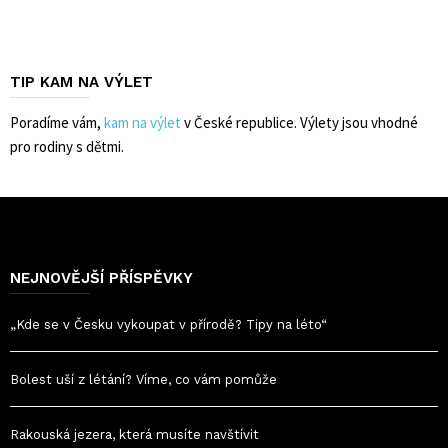
TIP KAM NA VÝLET
Poradíme vám,
kam na výlet
v České republice. Výlety jsou vhodné
pro rodiny s dětmi.
NEJNOVĚJŠÍ PŘÍSPĚVKY
„Kde se v Česku vykoupat v přírodě? Tipy na léto“
Bolest uší z létání? Víme, co vám pomůže
Rakouská jezera, která musíte navštívit