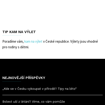
TIP KAM NA VÝLET
Poradíme vám,
kam na výlet
v České republice. Výlety jsou vhodné
pro rodiny s dětmi.
NEJNOVĚJŠÍ PŘÍSPĚVKY
„Kde se v Česku vykoupat v přírodě? Tipy na léto“
Bolest uší z létání? Víme, co vám pomůže