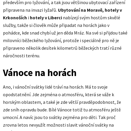
především pro lyžování, a tak jsou většinou ubytovací zařízení
připravena na invazi lyžařů.
Ubytování na Moravě
, hotely v
Krkonoších
i
hotely v Liberci
nabízejí svým hostům skvělé
služby, takže si člověk může připadat na horách jako v
pohádce, kde snad chybí už jen děda Mráz. Na své si přijdou také
milovníci běžeckého lyžování, protože i speciálně pro ně je
připraveno několik desítek kilometrů běžeckých tratí různé
náročnosti terénu.
Vánoce na horách
Ano, i vánoční svátky lidé tráví na horách. Má to svoje
opodstatnění. Jde zejména o atmosféru, která se váže k
horským oblastem, a také je zde větší pravděpodobnost, že
zde sníh opravdu bude. Bílé Vánoce totiž tu atmosféru ještě
umocní. A navíc jsou to svátky zejména pro děti. Tak proč
zrovna letos nevyužít možnosti slavit vánoční svátky na