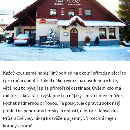
Každý kout země nabízí jiný pohled na okolní přírodu a platí to
i pro roční období. Pokud někdo vyrazí na dovolenou v létě,
většinou to bývají spíše přímořské destinace. Ovšem kdo má
rád turistiku a rád si vyšlápne i na nějaký ten vrcholek, může se
kochat nádhernou přírodou. Ta poskytuje opravdu dokonalý
pohled na panorama horských oblastí, údolí a zelených luk.
Průzračné vody lákají k osvěžení a jemný vítr čechrá nejen
koruny stromů.