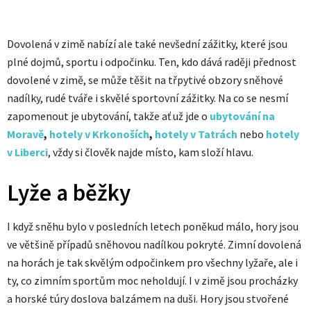
Dovolená v zimě nabízí ale také nevšední zážitky, které jsou
plné dojmů, sportu i odpočinku. Ten, kdo dává raději přednost
dovolené v zimě, se může těšit na třpytivé obzory sněhové
nadílky, rudé tváře i skvělé sportovní zážitky. Na co se nesmí
zapomenout je ubytování, takže ať už jde o
ubytování na
Moravě
,
hotely v Krkonoších
,
hotely v Tatrách
nebo
hotely
v Liberci
, vždy si člověk najde místo, kam složí hlavu.
Lyže a běžky
I když sněhu bylo v posledních letech poněkud málo, hory jsou
ve většině případů sněhovou nadílkou pokryté. Zimní dovolená
na horách je tak skvělým odpočinkem pro všechny lyžaře, ale i
ty, co zimním sportům moc neholdují. I v zimě jsou procházky
a horské túry doslova balzámem na duši. Hory jsou stvořené