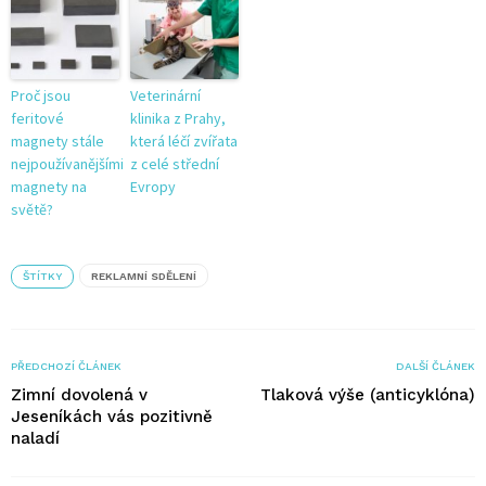
Proč jsou
Veterinární
feritové
klinika z Prahy,
magnety stále
která léčí zvířata
nejpoužívanějšími
z celé střední
magnety na
Evropy
světě?
ŠTÍTKY
REKLAMNÍ SDĚLENÍ
PŘEDCHOZÍ ČLÁNEK
DALŠÍ ČLÁNEK
Zimní dovolená v
Tlaková výše (anticyklóna)
Jeseníkách vás pozitivně
naladí