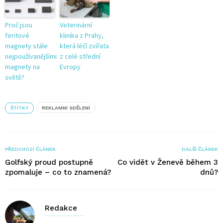
Proč jsou
Veterinární
feritové
klinika z Prahy,
magnety stále
která léčí zvířata
nejpoužívanějšími
z celé střední
magnety na
Evropy
světě?
ŠTÍTKY
REKLAMNÍ SDĚLENÍ
PŘEDCHOZÍ ČLÁNEK
DALŠÍ ČLÁNEK
Golfský proud postupně
Co vidět v Ženevě během 3
zpomaluje – co to znamená?
dnů?
Redakce