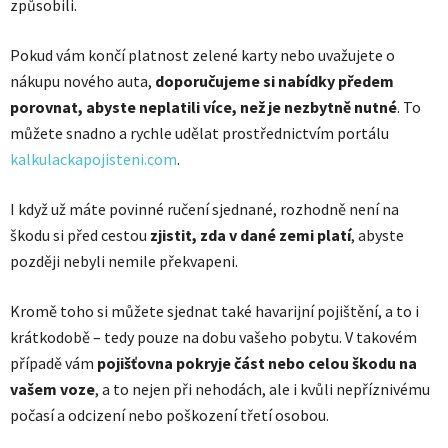
způsobili.
Pokud vám končí platnost zelené karty nebo uvažujete o
nákupu nového auta,
doporučujeme si nabídky předem
porovnat, abyste neplatili více, než je nezbytně nutné
. To
můžete snadno a rychle udělat prostřednictvím portálu
kalkulackapojisteni.com
.
I když už máte povinné ručení sjednané, rozhodně není na
škodu si před cestou
zjistit, zda v dané zemi platí
, abyste
později nebyli nemile překvapeni.
Kromě toho si můžete sjednat také havarijní pojištění, a to i
krátkodobě – tedy pouze na dobu vašeho pobytu. V takovém
případě vám
pojišťovna pokryje část nebo celou škodu na
vašem voze
, a to nejen při nehodách, ale i kvůli nepříznivému
počasí a odcizení nebo poškození třetí osobou.