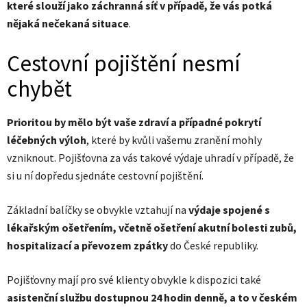
které slouží jako záchranná síť v případě, že vás potká
nějaká nečekaná situace
.
Cestovní pojištění nesmí
chybět
Prioritou by mělo být vaše zdraví a případné pokrytí
léčebných výloh
, které by kvůli vašemu zranění mohly
vzniknout. Pojišťovna za vás takové výdaje uhradí v případě, že
si u ní dopředu sjednáte cestovní pojištění.
Základní balíčky se obvykle vztahují na
výdaje spojené s
lékařským ošetřením, včetně ošetření akutní bolesti zubů,
hospitalizací a převozem zpátky
do České republiky.
Pojišťovny mají pro své klienty obvykle k dispozici také
asistenční službu dostupnou 24 hodin denně, a to v českém