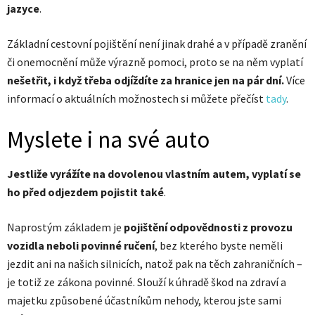
jazyce
.
Základní cestovní pojištění není jinak drahé a v případě zranění
či onemocnění může výrazně pomoci, proto se na něm vyplatí
nešetřit, i když třeba odjíždíte za hranice jen na pár dní.
Více
informací o aktuálních možnostech si můžete přečíst
tady
.
Myslete i na své auto
Jestliže vyrážíte na dovolenou vlastním autem, vyplatí se
ho před odjezdem pojistit také
.
Naprostým základem je
pojištění odpovědnosti z provozu
vozidla neboli povinné ručení
, bez kterého byste neměli
jezdit ani na našich silnicích, natož pak na těch zahraničních –
je totiž ze zákona povinné. Slouží k úhradě škod na zdraví a
majetku způsobené účastníkům nehody, kterou jste sami