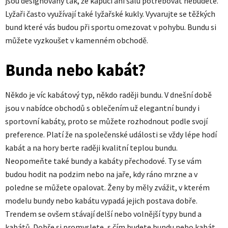
jsou designovány tak, že kapuci ani šálu potřebovat nebudete.
Lyžaři často využívají také lyžařské kukly. Vyvarujte se těžkých
bund které vás budou při sportu omezovat v pohybu. Bundu si
můžete vyzkoušet v kamenném obchodě.
Bunda nebo kabát?
Někdo je víc kabátový typ, někdo raději bundu. V dnešní době
jsou v nabídce obchodů s oblečením už elegantní bundy i
sportovní kabáty, proto se můžete rozhodnout podle svojí
preference. Platí že na společenské události se vždy lépe hodí
kabát a na hory berte raději kvalitní teplou bundu.
Neopomeňte také bundy a kabáty přechodové. Ty se vám
budou hodit na podzim nebo na jaře, kdy ráno mrzne a v
poledne se můžete opalovat. Ženy by měly zvážit, v kterém
modelu bundy nebo kabátu vypadá jejich postava dobře.
Trendem se ovšem stávají delší nebo volnější typy bund a
kabátů. Dobře si promyslete, s čím budete bundu nebo kabát