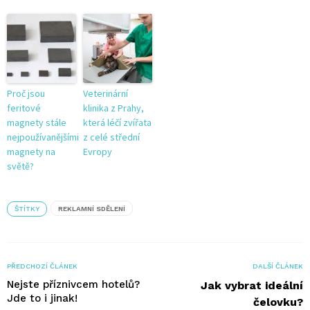
Proč jsou
Veterinární
feritové
klinika z Prahy,
magnety stále
která léčí zvířata
nejpoužívanějšími
z celé střední
magnety na
Evropy
světě?
ŠTÍTKY
REKLAMNÍ SDĚLENÍ
PŘEDCHOZÍ ČLÁNEK
DALŠÍ ČLÁNEK
Nejste příznivcem hotelů?
Jak vybrat ideální
Jde to i jinak!
čelovku?