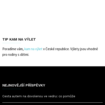
TIP KAM NA VÝLET
Poradíme vám,
kam na výlet
v České republice. Výlety jsou vhodné
pro rodiny s dětmi.
NEJNOVĚJŠÍ PŘÍSPĚVKY
Cesta autem na dovolenou ve vedru: co pomůže