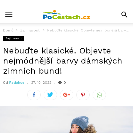
Domů
Zajímavosti
Nebuďte klasické. Objevte nejmódnější barvy dámských zimních bund!
Zajímavosti
Nebuďte klasické. Objevte
nejmódnější barvy dámských
zimních bund!
Od
Redakce
27. 10. 2022
0