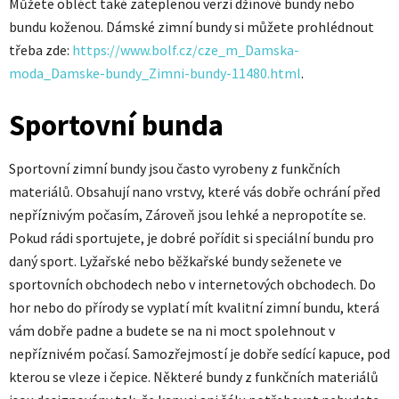
Můžete obléct také zateplenou verzi džínové bundy nebo
bundu koženou. Dámské zimní bundy si můžete prohlédnout
třeba zde:
https://www.bolf.cz/cze_m_Damska-
moda_Damske-bundy_Zimni-bundy-11480.html
.
Sportovní bunda
Sportovní zimní bundy jsou často vyrobeny z funkčních
materiálů. Obsahují nano vrstvy, které vás dobře ochrání před
nepříznivým počasím, Zároveň jsou lehké a nepropotíte se.
Pokud rádi sportujete, je dobré pořídit si speciální bundu pro
daný sport. Lyžařské nebo běžkařské bundy seženete ve
sportovních obchodech nebo v internetových obchodech. Do
hor nebo do přírody se vyplatí mít kvalitní zimní bundu, která
vám dobře padne a budete se na ni moct spolehnout v
nepříznivém počasí. Samozřejmostí je dobře sedící kapuce, pod
kterou se vleze i čepice. Některé bundy z funkčních materiálů