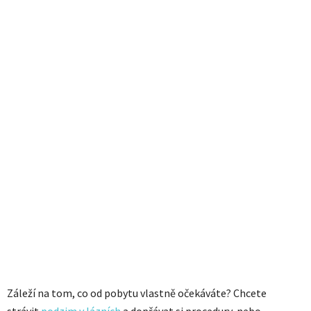
Záleží na tom, co od pobytu vlastně očekáváte? Chcete
strávit
podzim v lázních
a dopřávat si procedury, nebo