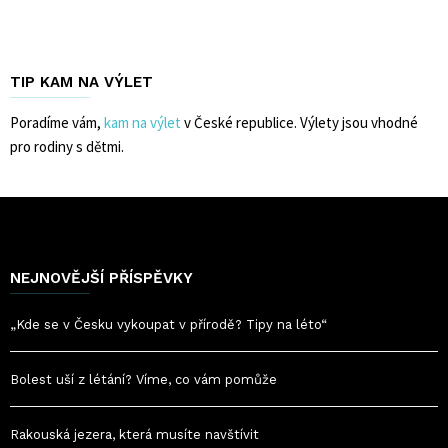
TIP KAM NA VÝLET
Poradíme vám,
kam na výlet
v České republice. Výlety jsou vhodné
pro rodiny s dětmi.
NEJNOVĚJŠÍ PŘÍSPĚVKY
„Kde se v Česku vykoupat v přírodě? Tipy na léto“
Bolest uší z létání? Víme, co vám pomůže
Rakouská jezera, která musíte navštívit