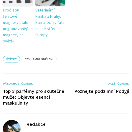
Proč jsou
Veterinární
feritové
klinika z Prahy,
magnety stále
která léčí zvířata
nejpoužívanějšími
z celé střední
magnety na
Evropy
světě?
ŠTÍTKY
REKLAMNÍ SDĚLENÍ
PŘEDCHOZÍ ČLÁNEK
DALŠÍ ČLÁNEK
Top 3 parfémy pro skutečné
Poznejte podzimní Podyjí
muže: Objevte esenci
maskulinity
Redakce