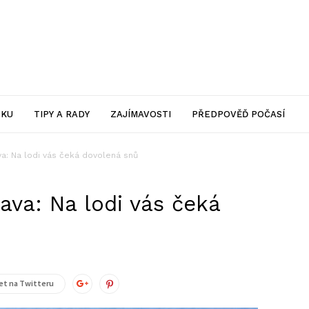
SKU
TIPY A RADY
ZAJÍMAVOSTI
PŘEDPOVĚĎ POČASÍ
va: Na lodi vás čeká dovolená snů
ava: Na lodi vás čeká
t na Twitteru