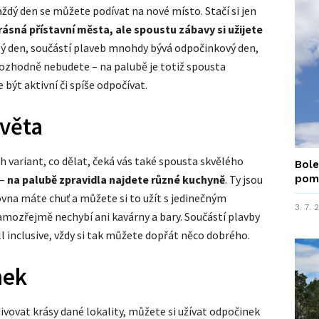
ždý den se můžete podívat na nové místo. Stačí si jen
rásná přístavní města, ale spoustu zábavy si užijete
elý den, součástí plaveb mnohdy bývá odpočinkový den,
e rozhodně nebudete – na palubě je totiž spousta
 být aktivní či spíše odpočívat.
světa
 variant, co dělat, čeká vás také spousta skvělého
Bole
 –
na palubě zpravidla najdete různé kuchyně
. Ty jsou
pom
ovna máte chuť a můžete si to užít s jedinečným
3. 7.
mozřejmě nechybí ani kavárny a bary. Součástí plavby
l inclusive, vždy si tak můžete dopřát něco dobrého.
nek
vovat krásy dané lokality, můžete si užívat odpočinek