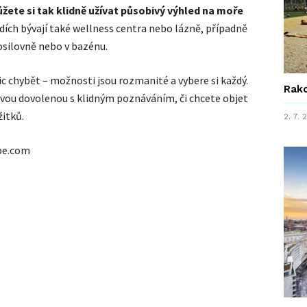
žete si tak klidně užívat působivý výhled na moře
dích bývají také wellness centra nebo lázně, případně
posilovně nebo v bazénu.
c chybět – možnosti jsou rozmanité a vybere si každý.
Rako
vou dovolenou s klidným poznáváním, či chcete objet
žitků.
2. 7.
obe.com