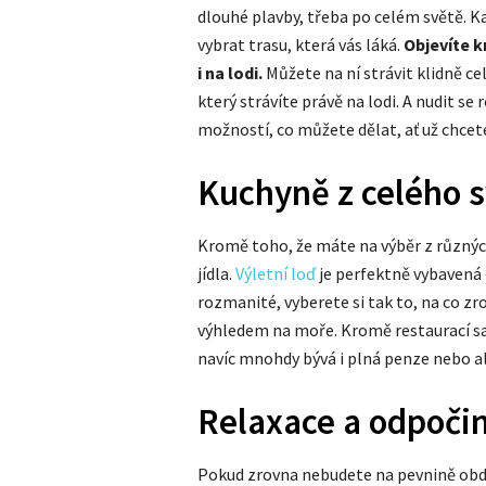
dlouhé plavby, třeba po celém světě. Ka
vybrat trasu, která vás láká.
Objevíte k
i na lodi.
Můžete na ní strávit klidně c
který strávíte právě na lodi. A nudit s
možností, co můžete dělat, ať už chcete
Kuchyně z celého 
Kromě toho, že máte na výběr z různých
jídla.
Výletní loď
je perfektně vybavená
rozmanité, vyberete si tak to, na co zr
výhledem na moře. Kromě restaurací sa
navíc mnohdy bývá i plná penze nebo al
Relaxace a odpoči
Pokud zrovna nebudete na pevnině obdi