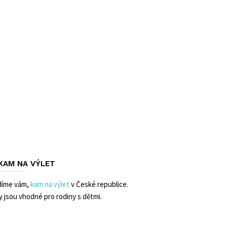
 KAM NA VÝLET
díme vám,
kam na výlet
v České republice.
y jsou vhodné pro rodiny s dětmi.