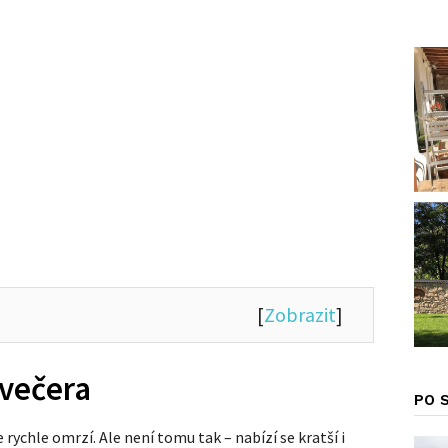
[
Zobrazit
]
 večera
PO 
 rychle omrzí. Ale není tomu tak – nabízí se kratší i