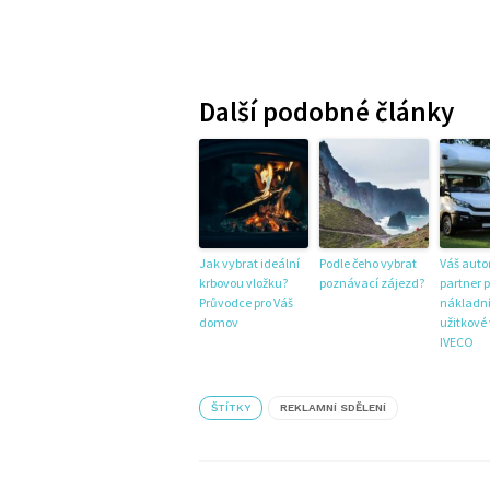
Další podobné články
Jak vybrat ideální
Podle čeho vybrat
Váš auto
krbovou vložku?
poznávací zájezd?
partner p
Průvodce pro Váš
nákladní
domov
užitkové
IVECO
ŠTÍTKY
REKLAMNÍ SDĚLENÍ