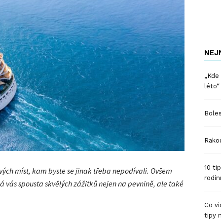
NEJ
„Kde 
léto“
Boles
Rakou
10 ti
vý
ch míst, kam byste se jinak třeba nepodí
vali. Ovšem
rodin
á vás spousta skvělý
ch zážitků nejen na pevnině, ale tak
é
Co vi
tipy 