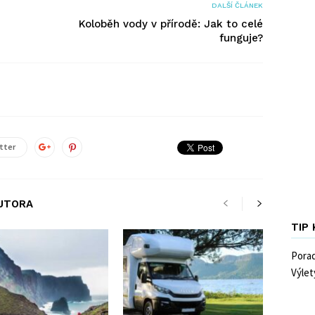
DALŠÍ ČLÁNEK
Koloběh vody v přírodě: Jak to celé
funguje?
tter
AUTORA
TIP
Pora
Výlet