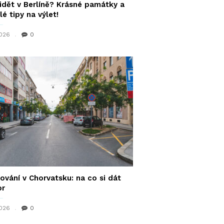
idět v Berlíně? Krásné památky a
lé tipy na výlet!
2026
0
ování v Chorvatsku: na co si dát
or
2026
0