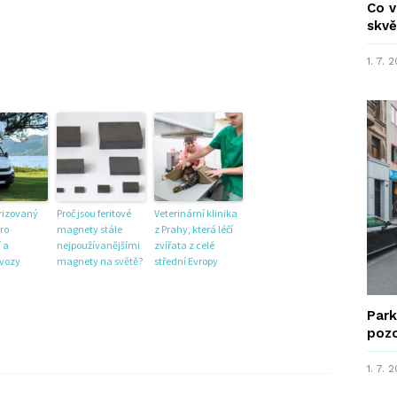
Co v
skvě
1. 7. 
rizovaný
Proč jsou feritové
Veterinární klinika
ro
magnety stále
z Prahy, která léčí
 a
nejpoužívanějšími
zvířata z celé
 vozy
magnety na světě?
střední Evropy
Park
poz
1. 7. 