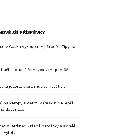
NOVĚJŠÍ PŘÍSPĚVKY
se v Česku vykoupat v přírodě? Tipy na
t uší z létání? Víme, co vám pomůže
ská jezera, která musíte navštívit
pů na kempy s dětmi v Česku: Nejlepší
né destinace
dět v Berlíně? Krásné památky a skvělé
na výlet!