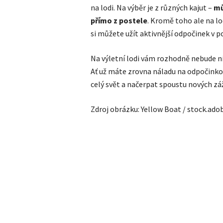
na lodi. Na výběr je z různých kajut –
mů
přímo z postele
. Kromě toho ale na lo
si můžete užít aktivnější odpočinek v 
Na výletní lodi vám rozhodně nebude ni
Ať už máte zrovna náladu na odpočinko
celý svět a načerpat spoustu nových zá
Zdroj obrázku: Yellow Boat / stock.ad