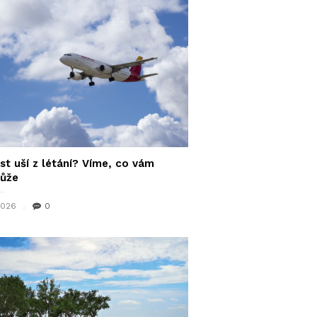
st uší z létání? Víme, co vám
ůže
 2026
0