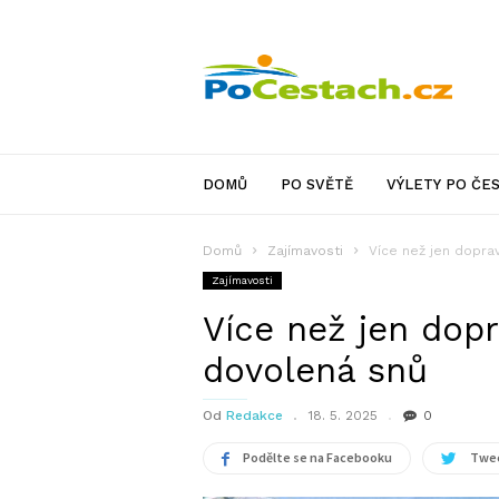
PoCestach.cz
DOMŮ
PO SVĚTĚ
VÝLETY PO ČE
Domů
Zajímavosti
Více než jen dopra
Zajímavosti
Více než jen dopr
dovolená snů
Od
Redakce
18. 5. 2025
0
Podělte se na Facebooku
Twee