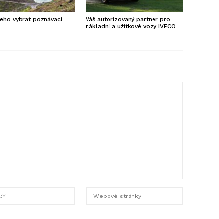
eho vybrat poznávací
Váš autorizovaný partner pro
?
nákladní a užitkové vozy IVECO