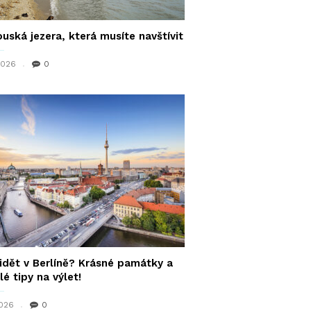
uská jezera, která musíte navštívit
 2026
0
idět v Berlíně? Krásné památky a
lé tipy na výlet!
2026
0