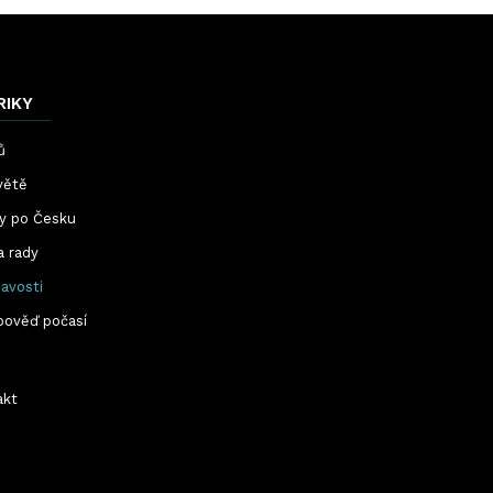
RIKY
ů
větě
ty po Česku
a rady
avosti
pověď počasí
akt