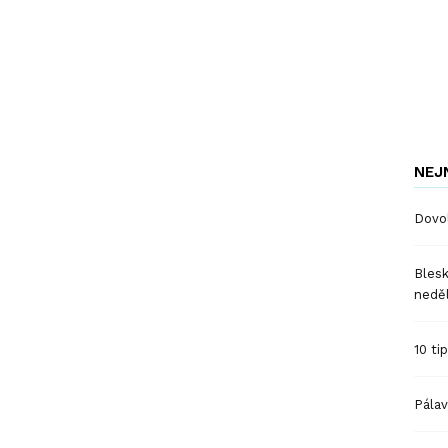
NEJ
Dovol
Blesk
nedě
10 ti
Pálav