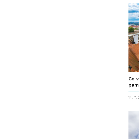
Co v
pamá
14. 7.