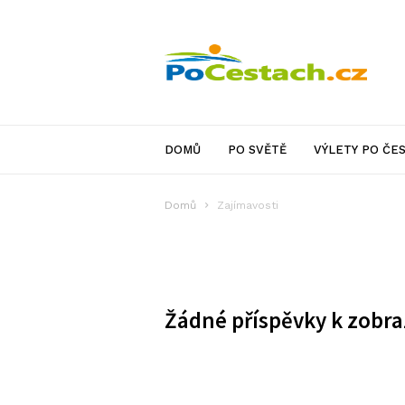
PoCestach.cz
DOMŮ
PO SVĚTĚ
VÝLETY PO ČE
Domů
Zajímavosti
Žádné příspěvky k zobra