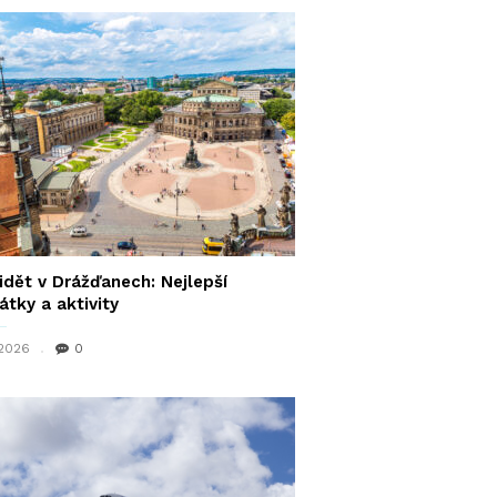
idět v Drážďanech: Nejlepší
tky a aktivity
 2026
0