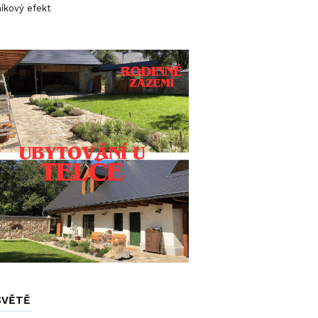
íkový efekt
SVĚTĚ