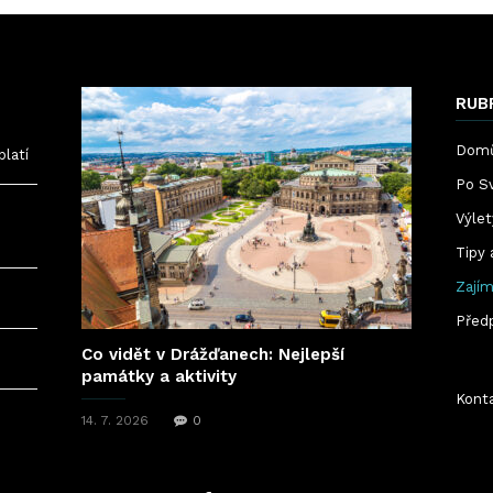
RUB
Dom
platí
Po S
Výle
Tipy 
Zajím
Před
Co vidět v Drážďanech: Nejlepší
památky a aktivity
Kont
14. 7. 2026
0