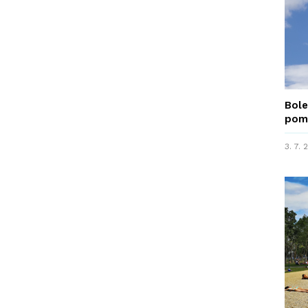
Bole
pom
3. 7.