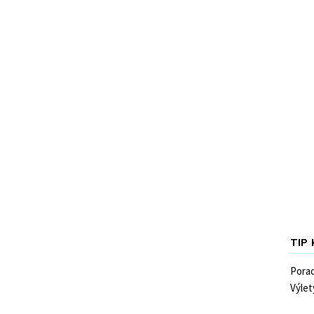
TIP
Pora
Výlet