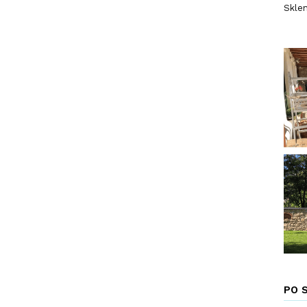
Sklen
PO 