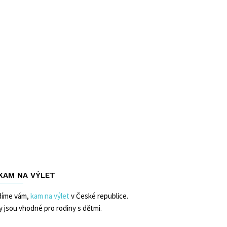
 KAM NA VÝLET
díme vám,
kam na výlet
v České republice.
y jsou vhodné pro rodiny s dětmi.