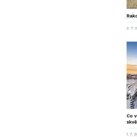
Rako
2. 7.
Co v
skvě
1. 7. 