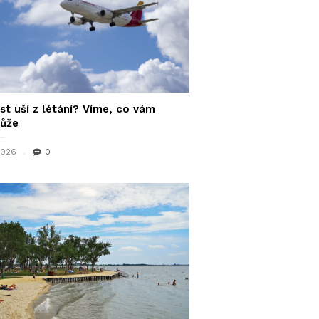
st uší z létání? Víme, co vám
ůže
 2026
0