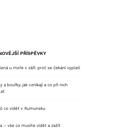
NOVĚJŠÍ PŘÍSPĚVKY
ená u moře v září: proč se čekání vyplatí
y a bouřky, jak vznikají a co při nich
lat
pů co vidět v Rumunsku
a – vše co musíte vidět a zažít