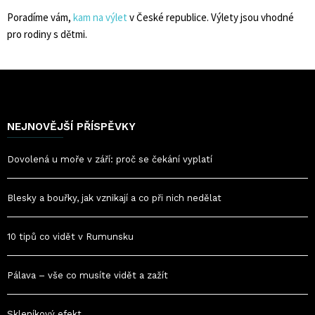
Poradíme vám,
kam na výlet
v České republice. Výlety jsou vhodné
pro rodiny s dětmi.
NEJNOVĚJŠÍ PŘÍSPĚVKY
Dovolená u moře v září: proč se čekání vyplatí
Blesky a bouřky, jak vznikají a co při nich nedělat
10 tipů co vidět v Rumunsku
Pálava – vše co musíte vidět a zažít
Skleníkový efekt