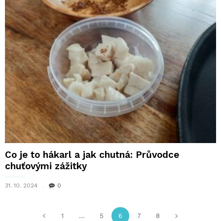
Co je to hákarl a jak chutná: Průvodce
chuťovými zážitky
31. 10. 2024
0
1
...
5
6
7
8